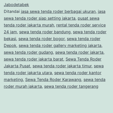
FUNGSI
Jabodetabek
Ditandai
jasa sewa tenda roder berbagai ukuran
,
jasa
BISA
sewa tenda roder siap setting jakarta
,
pusat sewa
UNTUK
tenda roder jakarta murah
,
rental tenda roder service
KANTOR
24 jam
,
sewa tenda roder bandung
,
sewa tenda roder
bekasi
,
sewa tenda roder bogor
,
sewa tenda roder
MARKETING
Depok
,
sewa tenda roder gallery marketing jakarta
,
BESAR
sewa tenda roder gudang
,
sewa tenda roder jakarta
,
DAN
sewa tenda roder jakarta barat
,
Sewa Tenda Roder
LUAS
Jakarta Pusat
,
sewa tenda roder jakarta timur
,
sewa
tenda roder jakarta utara
,
sewa tenda roder kantor
AREA
marketing
,
Sewa Tenda Roder Karawang
,
sewa tenda
JAKARTA
roder murah jakarta
,
sewa tenda roder tangerang