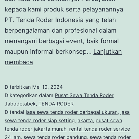
kepada kami produk serta pelayanannya
PT. Tenda Roder Indonesia yang telah
berpengalaman dan profesional dalam
menangani berbagai event, baik formal
maupun informal berkonsep…
Lanjutkan
SEWA
membaca
TENDA
RODER
Diterbitkan
Mei 10, 2024
GUDANG
Dikategorikan dalam
Pusat Sewa Tenda Roder
POLOS
Jabodetabek
,
TENDA RODER
Ditandai
jasa sewa tenda roder berbagai ukuran
,
jasa
MODEL
sewa tenda roder siap setting jakarta
,
pusat sewa
STANDAR
tenda roder jakarta murah
,
rental tenda roder service
JAKARTA
24 jam
,
sewa tenda roder bandung
,
sewa tenda roder