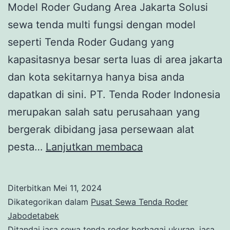
Model Roder Gudang Area Jakarta Solusi
sewa tenda multi fungsi dengan model
seperti Tenda Roder Gudang yang
kapasitasnya besar serta luas di area jakarta
dan kota sekitarnya hanya bisa anda
dapatkan di sini. PT. Tenda Roder Indonesia
merupakan salah satu perusahaan yang
bergerak dibidang jasa persewaan alat
SEWA
pesta…
Lanjutkan membaca
TENDA
MULTI
Diterbitkan
Mei 11, 2024
FUNGSI
Dikategorikan dalam
Pusat Sewa Tenda Roder
BESAR
Jabodetabek
Ditandai
jasa sewa tenda roder berbagai ukuran
,
jasa