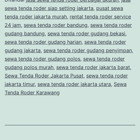
DAN
sewa tenda roder siap setting jakarta
,
pusat sewa
LUAS
tenda roder jakarta murah
,
rental tenda roder service
MODEL
24 jam
,
sewa tenda roder bandung
,
sewa tenda roder
gudang bandung
,
sewa tenda roder gudang bekasi
RODER
,
sewa tenda roder gudang harian
,
sewa tenda roder
GUDANG
gudang jakarta
,
sewa tenda roder gudang penyimpan
,
AREA
sewa tenda roder gudang polos
,
sewa tenda roder
JAKARTA
gudang polos murah
,
sewa tenda roder jakarta barat
,
Sewa Tenda Roder Jakarta Pusat
,
sewa tenda roder
jakarta timur
,
sewa tenda roder jakarta utara
,
Sewa
Tenda Roder Karawang