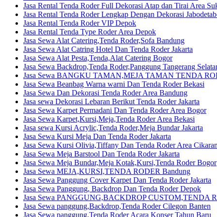
Jasa Rental Tenda Roder Full Dekorasi Atap dan Tirai Area S
Jasa Rental Tenda Roder Lengkap Dengan Dekorasi Jabodetab
Jasa Rental Tenda Roder VIP Depok
Jasa Rental Tenda Type Roder Area Depok
Jasa Sewa Alat Catering,Tenda Roder,Sofa Bandung
Jasa Sewa Alat Catring Hotel Dan Tenda Roder Jakarta
Jasa Sewa Alat Pesta,Tenda,Alat Catering Bogor
Jasa Sewa Backdrop,Tenda Roder,Panggung Tangerang Selata
Jasa Sewa BANGKU TAMAN,MEJA TAMAN TENDA ROD
Jasa Sewa Beanbag Warna warni Dan Tenda Roder Bekasi
Jasa Sewa Dan Dekorasi Tenda Roder Area Bandung
Jasa sewa Dekorasi Lebaran Berikut Tenda Roder Jakarta
Jasa Sewa Karpet Permadani Dan Tenda Roder Area Bogor
Jasa Sewa Karpet,Kursi,Meja,Tenda Roder Area Bekasi
Jasa sewa Kursi Acrylic,Tenda Roder,Meja Bundar Jakarta
Jasa Sewa Kursi Meja Dan Tenda Roder Jakarta
Jasa Sewa Kursi Olivia,Tiffany Dan Tenda Roder Area Cikara
Jasa Sewa Meja Barstool Dan Tenda Roder Jakarta
Jasa Sewa Meja Bundar,Meja Kotak,Kursi,Tenda Roder Bogor
Jasa Sewa MEJA,KURSI,TENDA RODER Bandung
Jasa Sewa Panggung Cover Karpet Dan Tenda Roder Jakarta
Jasa Sewa Panggung, Backdrop Dan Tenda Roder Depok
Jasa Sewa PANGGUNG,BACKDROP CUSTOM,TENDA R
Jasa Sewa panggung,Backdrop,Tenda Roder Cilegon Banten
Jasa Sewa panggung,Tenda Roder Acara Konser Tahun Baru