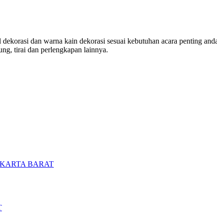
ekorasi dan warna kain dekorasi sesuai kebutuhan acara penting anda. 
ng, tirai dan perlengkapan lainnya.
AKARTA BARAT
T