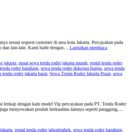
nya sesuai request customer di area kota Jakarta. Percayakan pada
RENTAL
an dan lain-lain. Kami hadir dengan…
Lanjutkan membaca
TENDA
RODER
ng jakarta
,
pusat sewa tenda roder jakarta murah
,
rental tenda roder
LENGKAP
tenda roder bandung
,
sewa tenda roder dekorasi bunga
,
sewa tenda
TIRAI
 tenda roder jakarta barat
,
Sewa Tenda Roder Jakarta Pusat
,
sewa
DINDING
KAIN
DI
JAKARTA
rasi lenkap dengan kain model Vip percayakan pada PT. Tenda Roder
i juga menyewakan produk berkualitas lainnya seperti panggung,…
jakarta
,
rental tenda roder jabodetabek
,
sewa tenda roder bandung
,