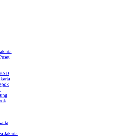
akarta
Pusat
a BSD
karta
epok
g
dung
pok
arta
 Jakarta