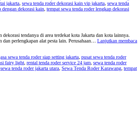
ai jakarta
,
sewa tenda roder dekorasi kain vip jakarta
,
sewa tenda
p dengan dekorasi kain
,
tempat sewa tenda roder lengkap dekorasi
dekorasi tendanya di area terdekat kota Jakarta dan kota lainnya.
 dan perlengkapan alat pesta lain. Perusahaan…
Lanjutkan membaca
jasa sewa tenda roder siap setting jakarta
,
pusat sewa tenda roder
J
i fairy light
,
rental tenda roder service 24 jam
,
sewa tenda roder
,
sewa tenda roder jakarta utara
,
Sewa Tenda Roder Karawang
,
tempat