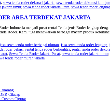
t
,
sewa tenda roder dekorasi jakarta
,
sewa tenda roder dekorasi kain junt
 jakarta timur
,
sewa tenda roder jakarta utara
,
sewa tenda roder lengka
ODER AREA TERDEKAT JAKARTA
oder Indonesia menjadi pusat rental Tenda jenis Roder lengkap dengan 
Tenda Roder. Kami juga menawarkan berbagai macam produk kebutuhan
jasa sewa tenda roder berbagai ukuran
,
jasa sewa tenda roder lengkap
,
nda roder bekasi
,
rental tenda roder berkualitas
,
rental tenda roder dekoras
barat
,
Sewa Tenda Roder Jakarta Pusat
,
sewa tenda roder jakarta timur
wa tenda roder murah jakarta
ikarang
ER Cilacap
ustom Ciputat