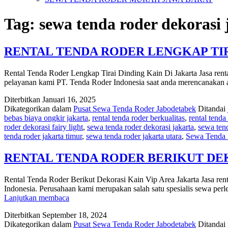
Tag:
sewa tenda roder dekorasi 
RENTAL TENDA RODER LENGKAP TIR
Rental Tenda Roder Lengkap Tirai Dinding Kain Di Jakarta Jasa rental
pelayanan kami PT. Tenda Roder Indonesia saat anda merencanakan ac
Diterbitkan
Januari 16, 2025
Dikategorikan dalam
Pusat Sewa Tenda Roder Jabodetabek
Ditandai
bebas biaya ongkir jakarta
,
rental tenda roder berkualitas
,
rental tenda
roder dekorasi fairy light
,
sewa tenda roder dekorasi jakarta
,
sewa tend
tenda roder jakarta timur
,
sewa tenda roder jakarta utara
,
Sewa Tenda
RENTAL TENDA RODER BERIKUT DEK
Rental Tenda Roder Berikut Dekorasi Kain Vip Area Jakarta Jasa ren
Indonesia. Perusahaan kami merupakan salah satu spesialis sewa pe
RENTAL
Lanjutkan membaca
TENDA
Diterbitkan
September 18, 2024
RODER
Dikategorikan dalam
Pusat Sewa Tenda Roder Jabodetabek
Ditandai
BERIKUT