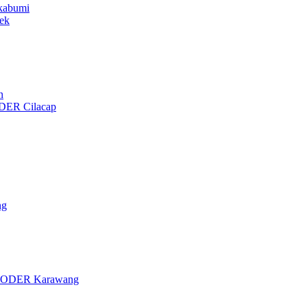
ukabumi
ek
n
ER Cilacap
ng
ODER Karawang