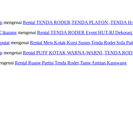
ap
mengenai
Rental TENDA RODER,TENDA PLAFON ,TENDA H
ikarang
mengenai
Rental TENDA RODER Event HUT-RI Dekorasi Me
putat
mengenai
Rental Meja Kotak,Kursi Susun,Tenda Roder,Sofa Pat
ap
mengenai
Rental PUFF KOTAK WARNA-WARNI ,TENDA RODE
ngenai
Rental Ruang Partisi,Tenda Roder,Tiang Antrian Karawang