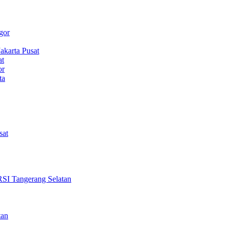
gor
karta Pusat
at
or
ta
sat
Tangerang Selatan
tan