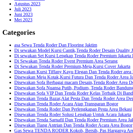
Agustus 2023
Juli 2023
Juni 2023
Mei 2023
Categories
asa Sewa Tenda Roder Dan Flooring Jaktim
Di sewakan Model Kursi Cantik,Tenda Roder Desain Quality J
Di sewakan Set Kursi Lengkap Tenda Roder Premium Jakarta 
Di Sewakan Tenda Roder Event Premium Area Serang
Di Sewakan Tenda Roder Premium,Meja,Kursi Cover Jakarta
Disewakan Kursi Tiffany Kayu Elegan Dan Tenda Roder are
Disewakan Meja Kotak,Kursi Futura Dan Tenda Roder Area Ja
Disewakan Sofa Berbagai macam Desain,Tenda Roder Area D
Disewakan Sofa Nuansa Putih, Podium, Tenda Roder Bandun
Disewakan Sofa VIP Dan Tenda Roder Kelas Terbaik Di Ban
Disewakan Tenda Bazar,Alat Pesta Dan Tenda Roder Area De
Disewakan Tenda Roder Acara Atap Transparan Bogor
Disewakan Tenda Roder Dan Perlengkapan Pesta Area Bekasi
Disewakan Tenda Roder Solusi Lengkap Untuk Acara Jakarta
Disewakan Tenda Sarnafil Dan Tenda Roder Premium Area Jak
Disewakan Tiang Antrian Dan Tenda Roder Acara Area Bogor
Gas Sewa TENDA RODER Kokoh, Bersih, Pas Harganya Area