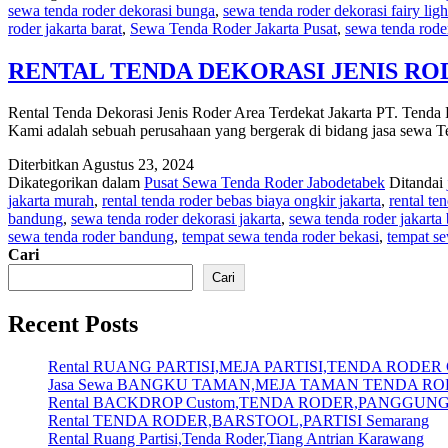
sewa tenda roder dekorasi bunga
,
sewa tenda roder dekorasi fairy ligh
DEKORASI
roder jakarta barat
,
Sewa Tenda Roder Jakarta Pusat
,
sewa tenda roder
KAIN
VIP
AREA
RENTAL TENDA DEKORASI JENIS R
JAKARTA
Rental Tenda Dekorasi Jenis Roder Area Terdekat Jakarta PT. Tenda R
Kami adalah sebuah perusahaan yang bergerak di bidang jasa sewa 
Diterbitkan
Agustus 23, 2024
Dikategorikan dalam
Pusat Sewa Tenda Roder Jabodetabek
Ditandai
jakarta murah
,
rental tenda roder bebas biaya ongkir jakarta
,
rental te
bandung
,
sewa tenda roder dekorasi jakarta
,
sewa tenda roder jakarta 
sewa tenda roder bandung
,
tempat sewa tenda roder bekasi
,
tempat se
Cari
Cari
Recent Posts
Rental RUANG PARTISI,MEJA PARTISI,TENDA RODER C
Jasa Sewa BANGKU TAMAN,MEJA TAMAN TENDA ROD
Rental BACKDROP Custom,TENDA RODER,PANGGUNG C
Rental TENDA RODER,BARSTOOL,PARTISI Semarang
Rental Ruang Partisi,Tenda Roder,Tiang Antrian Karawang