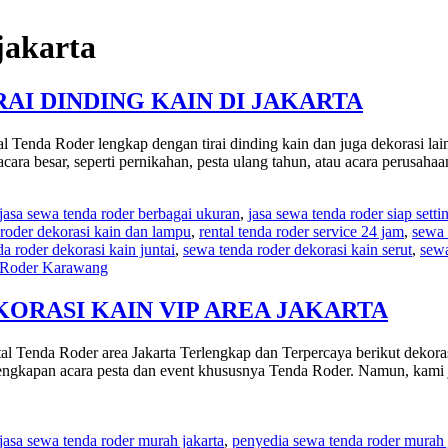
jakarta
AI DINDING KAIN DI JAKARTA
 Tenda Roder lengkap dengan tirai dinding kain dan juga dekorasi lain
ara besar, seperti pernikahan, pesta ulang tahun, atau acara perusaha
jasa sewa tenda roder berbagai ukuran
,
jasa sewa tenda roder siap setti
 roder dekorasi kain dan lampu
,
rental tenda roder service 24 jam
,
sewa 
a roder dekorasi kain juntai
,
sewa tenda roder dekorasi kain serut
,
sewa
 Roder Karawang
ORASI KAIN VIP AREA JAKARTA
tal Tenda Roder area Jakarta Terlengkap dan Terpercaya berikut deko
rlengkapan acara pesta dan event khususnya Tenda Roder. Namun, kam
jasa sewa tenda roder murah jakarta
,
penyedia sewa tenda roder murah 