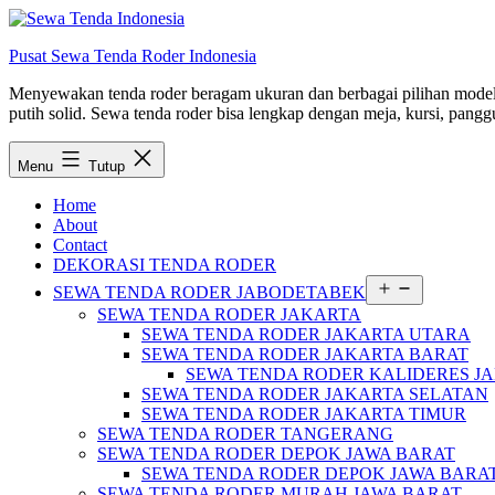
Lewati
ke
Pusat Sewa Tenda Roder Indonesia
konten
Menyewakan tenda roder beragam ukuran dan berbagai pilihan model d
putih solid. Sewa tenda roder bisa lengkap dengan meja, kursi, panggu
Menu
Tutup
Home
About
Contact
DEKORASI TENDA RODER
Buka
SEWA TENDA RODER JABODETABEK
menu
SEWA TENDA RODER JAKARTA
SEWA TENDA RODER JAKARTA UTARA
SEWA TENDA RODER JAKARTA BARAT
SEWA TENDA RODER KALIDERES J
SEWA TENDA RODER JAKARTA SELATAN
SEWA TENDA RODER JAKARTA TIMUR
SEWA TENDA RODER TANGERANG
SEWA TENDA RODER DEPOK JAWA BARAT
SEWA TENDA RODER DEPOK JAWA BARA
SEWA TENDA RODER MURAH JAWA BARAT