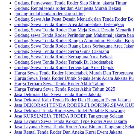
Gudang Penyewaan Tenda Roder Siap Kirim jakarta Timur
Gudang Rental tenda roder dan Alat pesta Murah Bekasi
gudang rental tenda roder siap setting
Gudang Sewa Alat Pesta Desain Menarik dan Tenda Roder Bo
Gudang Sewa Tenda Roder Area Jabodetabek Terlengkap
Gudang Sewa Tenda Roder Dan Meja Kotak Desain Menarik Ja
Gudang sewa Tenda Roder Perlindungan Maksimal jakarta bar
Gudang Sewa Tenda Roder Rangka Aluminium Fleksibel Bog
Gudang Sewa Tenda Roder Ruang Luas Serbaguna Area Jakar
Gudang Sewa Tenda Roder Serba Guna Cikarang
Gudang Sewa Tenda Roder Serbaguna Area Bekasi
Gudang Sewa Tenda Roder Terbaik Di Jabodetabek
Gudang Sewa Tenda Roder Terlengkap Area Depok
Harga Sewa Tenda Roder Jabodetabek Murah Dan Terpercaya
Harga Sewa Tenda Roder Untuk Segala Jenis Acara Jakarta Pu
Harga Terbaru Sewa Tenda Roder Akhir Tahun
Harga Terbaru Sewa Tenda Roder Akhir Tahun 2025
Jasa Dekorasi Dan Sewa Tenda Roder Jakarta
Jasa Dekorasi Kain Tenda Roder Dan Ruangan Event Jakarta
Jasa DEKORASI TENDA RODER,FLOORING,SEWA KURSI 
Jasa Dekorasi Tenda Roder,sewa toilet Portable Karawang
Jasa KURSI,MEJA TENDA RODER Tangerang Selatan
Jasa Layanan Sewa Tenda Kokoh Type Roder Area Jakarta
Jasa Layanan Sewa Tenda Roder Area Bintaro Tangerang Sela
Jasa Rental Tenda Roder Dan Aneka Kursi Event Jakarta