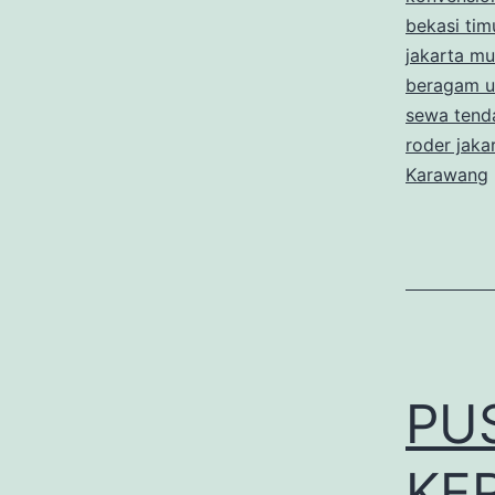
bekasi tim
jakarta mu
beragam u
sewa tenda
roder jaka
Karawang
PU
KE