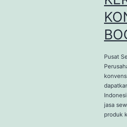
KO
BO
Pusat S
Perusaha
konvensi
dapatkan
Indonesi
jasa se
produk 