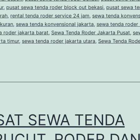
PL
ur
,
pusat sewa tenda roder block out bekasi
,
pusat sewa te
rah
,
rental tenda roder service 24 jam
,
sewa tenda konvens
AR
kuran
,
sewa tenda konvensional jakarta
,
sewa tenda roder
JA
 roder jakarta barat
,
Sewa Tenda Roder Jakarta Pusat
,
se
rta timur
,
sewa tenda roder jakarta utara
,
Sewa Tenda Rode
SAT SEWA TENDA
RUCUT, RODER DA