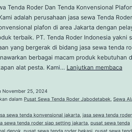
wa Tenda Roder Dan Tenda Konvensional Plafo
 Kami adalah perusahaan jasa sewa Tenda Rode
nvensional plafon di area Jakarta dengan pel
oduk terbaik. PT. Tenda Roder Indonesia yakni
an yang bergerak di bidang jasa sewa tenda ro
nawarkan berbagai macam produk kebutuhan 
JA
kapan alat pesta. Kami…
Lanjutkan membaca
SE
TE
n
November 25, 2024
RO
ikan dalam
Pusat Sewa Tenda Roder Jabodetabek
,
Sewa Al
DA
asa sewa tenda konvensional jakarta
,
jasa sewa tenda roder
TE
sa sewa tenda roder siap setting jakarta
,
pusat sewa tenda
KO
nal depok
,
pusat sewa tenda roder bekasi
,
pusat sewa tend