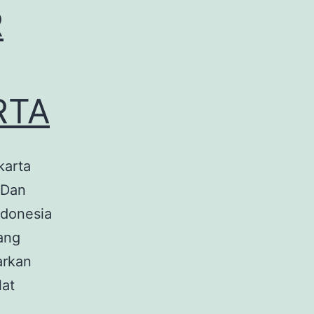
R
RTA
karta
 Dan
ndonesia
ang
arkan
lat