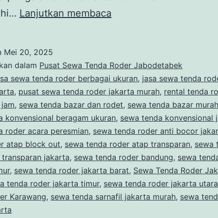
RENTAL
hi…
Lanjutkan membaca
TENDA
RODER
n
Mei 20, 2025
BAZAR
ikan dalam
Pusat Sewa Tenda Roder Jabodetabek
SARNAFIL
asa sewa tenda roder berbagai ukuran
,
jasa sewa tenda rod
arta
,
pusat sewa tenda roder jakarta murah
,
rental tenda r
DAN
 jam
,
sewa tenda bazar dan rodet
,
sewa tenda bazar murah
KONVENSIONAL
a konvensional beragam ukuran
,
sewa tenda konvensional j
JAKARTA
a roder acara peresmian
,
sewa tenda roder anti bocor jaka
r atap block out
,
sewa tenda roder atap transparan
,
sewa 
 transparan jakarta
,
sewa tenda roder bandung
,
sewa tend
mur
,
sewa tenda roder jakarta barat
,
Sewa Tenda Roder Jak
a tenda roder jakarta timur
,
sewa tenda roder jakarta utara
er Karawang
,
sewa tenda sarnafil jakarta murah
,
sewa tenda
rta