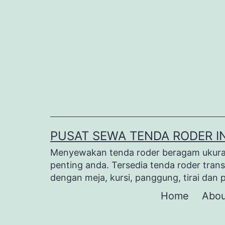
Lewati
ke
konten
PUSAT SEWA TENDA RODER I
Menyewakan tenda roder beragam ukuran 
penting anda. Tersedia tenda roder trans
dengan meja, kursi, panggung, tirai dan 
Home
Abou