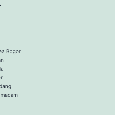
ea Bogor
an
da
er
idang
i macam