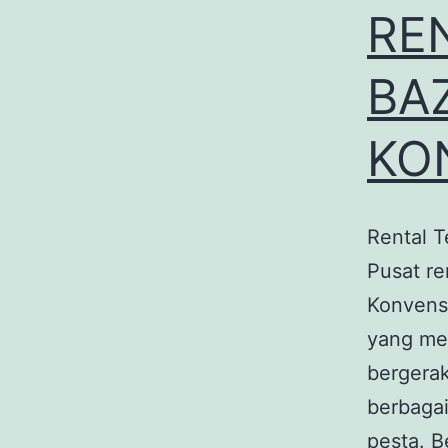
RE
BA
KO
Rental T
Pusat re
Konvens
yang me
bergerak
berbaga
pesta. 