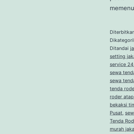
memenu
Diterbitka
Dikategor
Ditandai
j
setting jak
service 24
sewa tend
sewa tend
tenda rode
roder atap
bekaksi ti
Pusat
,
sew
Tenda Rod
murah jaka