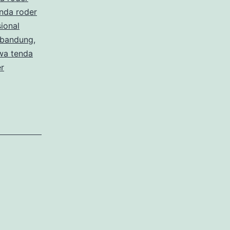
AFON
nda roder
ional
EA
 bandung
,
KARTA
wa tenda
r
N