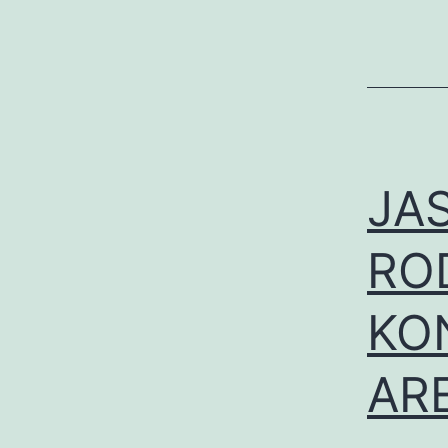
JA
RO
KO
AR