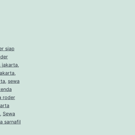
er siap
oder
 jakarta
,
akarta
,
rta
,
sewa
tenda
a roder
arta
,
Sewa
 sarnafil