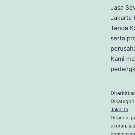
Jasa Se
Jakarta
Tenda Ko
serta pr
perusaha
Kami me
perleng
Diterbitka
Dikategor
Jakarta
Ditandai
j
ukuran
,
ja
konvensio