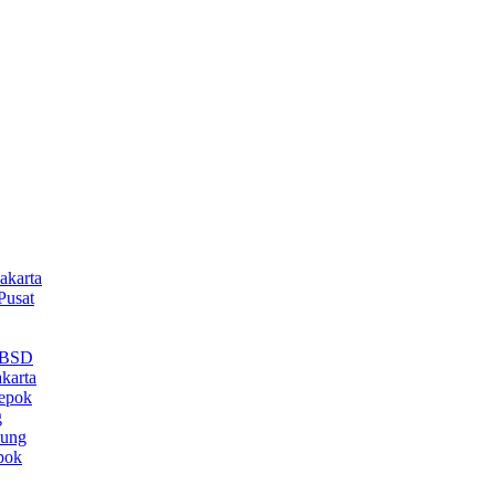
akarta
Pusat
a BSD
karta
epok
g
dung
pok