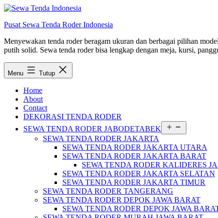
Lewati
ke
Pusat Sewa Tenda Roder Indonesia
konten
Menyewakan tenda roder beragam ukuran dan berbagai pilihan model d
putih solid. Sewa tenda roder bisa lengkap dengan meja, kursi, panggu
Menu
Tutup
Home
About
Contact
DEKORASI TENDA RODER
Buka
SEWA TENDA RODER JABODETABEK
menu
SEWA TENDA RODER JAKARTA
SEWA TENDA RODER JAKARTA UTARA
SEWA TENDA RODER JAKARTA BARAT
SEWA TENDA RODER KALIDERES J
SEWA TENDA RODER JAKARTA SELATAN
SEWA TENDA RODER JAKARTA TIMUR
SEWA TENDA RODER TANGERANG
SEWA TENDA RODER DEPOK JAWA BARAT
SEWA TENDA RODER DEPOK JAWA BARA
SEWA TENDA RODER MURAH JAWA BARAT