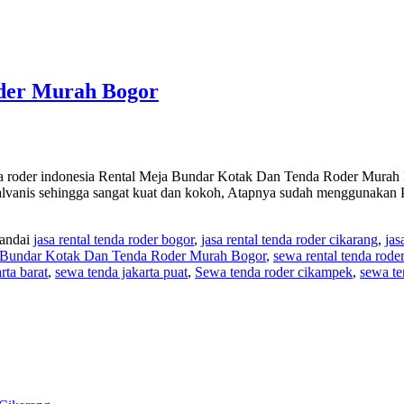
der Murah Bogor
oder indonesia Rental Meja Bundar Kotak Dan Tenda Roder Murah Bog
lvanis sehingga sangat kuat dan kokoh, Atapnya sudah menggunakan 
tandai
jasa rental tenda roder bogor
,
jasa rental tenda roder cikarang
,
jas
 Bundar Kotak Dan Tenda Roder Murah Bogor
,
sewa rental tenda roder
rta barat
,
sewa tenda jakarta puat
,
Sewa tenda roder cikampek
,
sewa te