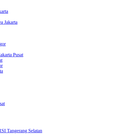
arta
 Jakarta
gor
karta Pusat
at
or
ta
sat
Tangerang Selatan