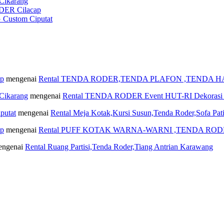
ikarang
ER Cilacap
ustom Ciputat
ap
mengenai
Rental TENDA RODER,TENDA PLAFON ,TENDA H
ikarang
mengenai
Rental TENDA RODER Event HUT-RI Dekorasi Me
putat
mengenai
Rental Meja Kotak,Kursi Susun,Tenda Roder,Sofa Pat
ap
mengenai
Rental PUFF KOTAK WARNA-WARNI ,TENDA RODE
ngenai
Rental Ruang Partisi,Tenda Roder,Tiang Antrian Karawang