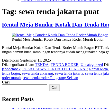
Tag:
sewa tenda jakarta puat
Rental Meja Bundar Kotak Dan Tenda Ro
Rental Meja Bundar Kotak Dan Tenda Roder Murah Bogor
Rental Meja Bundar Kotak Dan Tenda Roder Murah Bogor PT Tenda r
ringan namun kuat, sambungan tendanya sudah menggunakan baja ga
Diterbitkan
September 11, 2025
Dikategorikan dalam
TENDA
,
TENDA RODER
,
Uncategorized
Di
jabodetabek
,
PUSAT SEWA TENDA TERLENGKAP
,
Rental Meja
tenda bogor
,
sewa tenda cikarang
,
sewa tenda jakarta
,
sewa tenda jaka
roder murah
,
sewa tenda roder Tangerang Selatan
Cari
Cari
Recent Posts