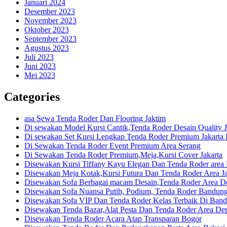
Januari 2024
Desember 2023
November 2023
Oktober 2023
September 2023
Agustus 2023
Juli 2023
Juni 2023
Mei 2023
Categories
asa Sewa Tenda Roder Dan Flooring Jaktim
Di sewakan Model Kursi Cantik,Tenda Roder Desain Quality J
Di sewakan Set Kursi Lengkap Tenda Roder Premium Jakarta 
Di Sewakan Tenda Roder Event Premium Area Serang
Di Sewakan Tenda Roder Premium,Meja,Kursi Cover Jakarta
Disewakan Kursi Tiffany Kayu Elegan Dan Tenda Roder are
Disewakan Meja Kotak,Kursi Futura Dan Tenda Roder Area Ja
Disewakan Sofa Berbagai macam Desain,Tenda Roder Area D
Disewakan Sofa Nuansa Putih, Podium, Tenda Roder Bandun
Disewakan Sofa VIP Dan Tenda Roder Kelas Terbaik Di Ban
Disewakan Tenda Bazar,Alat Pesta Dan Tenda Roder Area De
Disewakan Tenda Roder Acara Atap Transparan Bogor