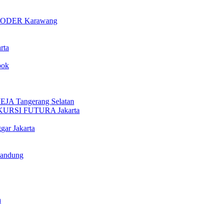
ODER Karawang
rta
pok
 Tangerang Selatan
URSI FUTURA Jakarta
gar Jakarta
Bandung
a