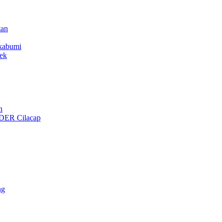
tan
ukabumi
ek
n
ER Cilacap
ng