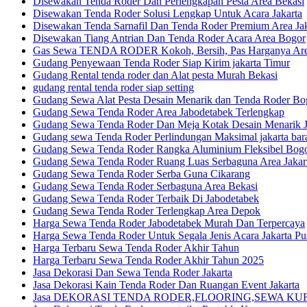
Disewakan Tenda Roder Dan Perlengkapan Pesta Area Bekasi
Disewakan Tenda Roder Solusi Lengkap Untuk Acara Jakarta
Disewakan Tenda Sarnafil Dan Tenda Roder Premium Area Jak
Disewakan Tiang Antrian Dan Tenda Roder Acara Area Bogor
Gas Sewa TENDA RODER Kokoh, Bersih, Pas Harganya Area
Gudang Penyewaan Tenda Roder Siap Kirim jakarta Timur
Gudang Rental tenda roder dan Alat pesta Murah Bekasi
gudang rental tenda roder siap setting
Gudang Sewa Alat Pesta Desain Menarik dan Tenda Roder Bo
Gudang Sewa Tenda Roder Area Jabodetabek Terlengkap
Gudang Sewa Tenda Roder Dan Meja Kotak Desain Menarik Ja
Gudang sewa Tenda Roder Perlindungan Maksimal jakarta bar
Gudang Sewa Tenda Roder Rangka Aluminium Fleksibel Bog
Gudang Sewa Tenda Roder Ruang Luas Serbaguna Area Jakar
Gudang Sewa Tenda Roder Serba Guna Cikarang
Gudang Sewa Tenda Roder Serbaguna Area Bekasi
Gudang Sewa Tenda Roder Terbaik Di Jabodetabek
Gudang Sewa Tenda Roder Terlengkap Area Depok
Harga Sewa Tenda Roder Jabodetabek Murah Dan Terpercaya
Harga Sewa Tenda Roder Untuk Segala Jenis Acara Jakarta Pu
Harga Terbaru Sewa Tenda Roder Akhir Tahun
Harga Terbaru Sewa Tenda Roder Akhir Tahun 2025
Jasa Dekorasi Dan Sewa Tenda Roder Jakarta
Jasa Dekorasi Kain Tenda Roder Dan Ruangan Event Jakarta
Jasa DEKORASI TENDA RODER,FLOORING,SEWA KURSI 