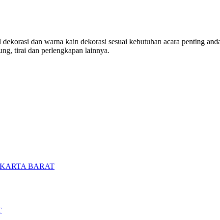
ekorasi dan warna kain dekorasi sesuai kebutuhan acara penting anda. 
ng, tirai dan perlengkapan lainnya.
AKARTA BARAT
T