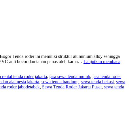
or Tenda roder ini memiliki struktur aluminium alloy sehingga
Rent
PVC anti bocor dan tahan panas oleh karna…
Lanjutkan membaca
Mej
Bun
a rental tenda roder jakarta
,
jasa sewa tenda murah
,
jasa tenda roder
Kot
 dan alat pesta jakarta
,
sewa tenda bandung
,
sewa tenda bekasi
,
sewa
Dan
nda roder jabodetabek
,
Sewa Tenda Roder Jakarta Pusat
,
sewa tenda
Ten
Rod
Mur
Bog