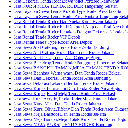
Jasa Dekorasi Tenda Roder,sewa toilet Portable Karawang
Jasa KURSI,MEJA TENDA RODER Tangerang Selatan
Jasa Layanan Sewa Tenda Kokoh Type Roder Area Jakarta
Jasa Layanan Sewa Tenda Roder Area Bintaro Tangerang Sela
Jasa Rental Tenda Roder Dan Aneka Kursi Event Jakarta
Jasa Rental Tenda Roder Full Dekorasi Atap dan Tirai Area S
Jasa Rental Tenda Roder Lengkap Dengan Dekorasi Jabodetab
Jasa Rental Tenda Roder VIP Depok
Jasa Rental Tenda Type Roder Area Depok
Jasa Sewa Alat Catering,Tenda Roder,Sofa Bandung
Jasa Sewa Alat Catring Hotel Dan Tenda Roder Jakarta
Jasa Sewa Alat Pesta,Tenda,Alat Catering Bogor
Jasa Sewa Backdrop,Tenda Roder,Panggung Tangerang Selata
Jasa Sewa BANGKU TAMAN,MEJA TAMAN TENDA ROD
Jasa Sewa Beanbag Warna warni Dan Tenda Roder Bekasi
Jasa Sewa Dan Dekorasi Tenda Roder Area Bandung
Jasa sewa Dekorasi Lebaran Berikut Tenda Roder Jakarta
Jasa Sewa Karpet Permadani Dan Tenda Roder Area Bogor
Jasa Sewa Karpet,Kursi,Meja,Tenda Roder Area Bekasi
Jasa sewa Kursi Acrylic,Tenda Roder,Meja Bundar Jakarta
Jasa Sewa Kursi Meja Dan Tenda Roder Jakarta
Jasa Sewa Kursi Olivia,Tiffany Dan Tenda Roder Area Cikara
Jasa Sewa Meja Barstool Dan Tenda Roder Jakarta
Jasa Sewa Meja Bundar,Meja Kotak,Kursi,Tenda Roder Bogor
Jasa Sewa MEJA,KURSI,TENDA RODER Bandung