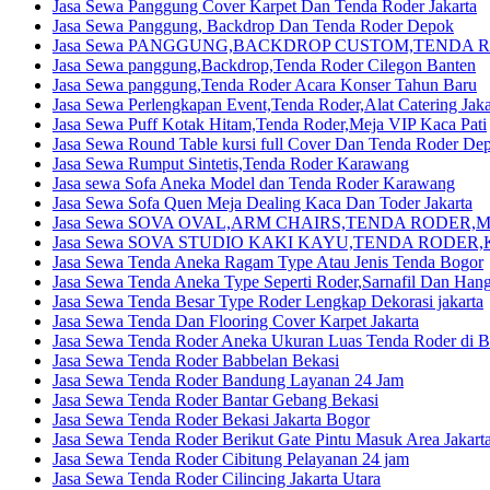
Jasa Sewa Panggung Cover Karpet Dan Tenda Roder Jakarta
Jasa Sewa Panggung, Backdrop Dan Tenda Roder Depok
Jasa Sewa PANGGUNG,BACKDROP CUSTOM,TENDA R
Jasa Sewa panggung,Backdrop,Tenda Roder Cilegon Banten
Jasa Sewa panggung,Tenda Roder Acara Konser Tahun Baru
Jasa Sewa Perlengkapan Event,Tenda Roder,Alat Catering Jaka
Jasa Sewa Puff Kotak Hitam,Tenda Roder,Meja VIP Kaca Pati
Jasa Sewa Round Table kursi full Cover Dan Tenda Roder De
Jasa Sewa Rumput Sintetis,Tenda Roder Karawang
Jasa sewa Sofa Aneka Model dan Tenda Roder Karawang
Jasa Sewa Sofa Quen Meja Dealing Kaca Dan Toder Jakarta
Jasa Sewa SOVA OVAL,ARM CHAIRS,TENDA RODER,MEJA
Jasa Sewa SOVA STUDIO KAKI KAYU,TENDA RODER,K
Jasa Sewa Tenda Aneka Ragam Type Atau Jenis Tenda Bogor
Jasa Sewa Tenda Aneka Type Seperti Roder,Sarnafil Dan Hang
Jasa Sewa Tenda Besar Type Roder Lengkap Dekorasi jakarta
Jasa Sewa Tenda Dan Flooring Cover Karpet Jakarta
Jasa Sewa Tenda Roder Aneka Ukuran Luas Tenda Roder di 
Jasa Sewa Tenda Roder Babbelan Bekasi
Jasa Sewa Tenda Roder Bandung Layanan 24 Jam
Jasa Sewa Tenda Roder Bantar Gebang Bekasi
Jasa Sewa Tenda Roder Bekasi Jakarta Bogor
Jasa Sewa Tenda Roder Berikut Gate Pintu Masuk Area Jakart
Jasa Sewa Tenda Roder Cibitung Pelayanan 24 jam
Jasa Sewa Tenda Roder Cilincing Jakarta Utara