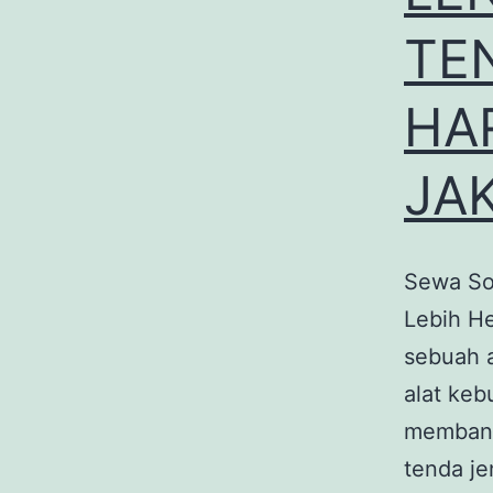
TE
HA
JA
Sewa So
Lebih He
sebuah a
alat keb
membant
tenda je