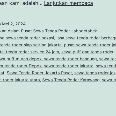
SEWA
aan kami adalah…
Lanjutkan membaca
SOFA
PUFF
n
Mei 2, 2024
LENGKA
ikan dalam
Pusat Sewa Tenda Roder Jabodetabek
DENGAN
asa sewa tenda roder bekasi
,
jasa sewa tenda roder berbag
tenda roder siap setting jakarta
,
pusat sewa tenda roder ja
TENDA
tal tenda roder service 24 jam
,
sewa puff dan tenda roder
,
JENIS
wa puff murah depok
,
sewa tenda roder bandung
,
sewa te
RODER
a tenda roder Depok
,
sewa tenda roder jakarta
,
sewa tend
rat
,
Sewa Tenda Roder Jakarta Pusat
,
sewa tenda roder jak
HARGA
 roder jakarta utara
,
Sewa Tenda Roder Karawang
,
sewa t
LEBIH
HEMAT
JAKARTA