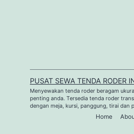
Lewati
ke
konten
PUSAT SEWA TENDA RODER I
Menyewakan tenda roder beragam ukuran 
penting anda. Tersedia tenda roder trans
dengan meja, kursi, panggung, tirai dan 
Home
Abou