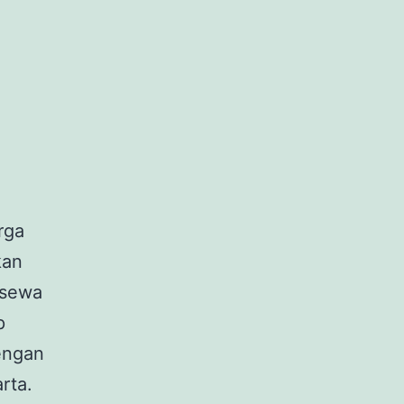
rga
kan
 sewa
p
engan
rta.