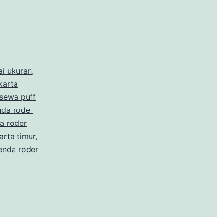
P
ai ukuran
,
karta
sewa puff
nda roder
a roder
arta timur
,
enda roder