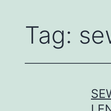
Tag:
se
SE
LE