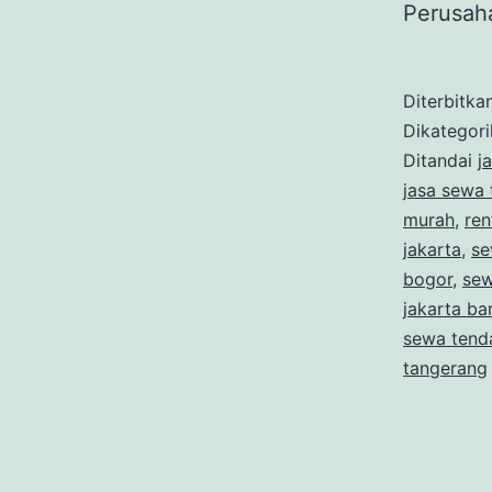
Perusah
Diterbitka
Dikategor
Ditandai
j
jasa sewa 
murah
,
ren
jakarta
,
se
bogor
,
sew
jakarta ba
sewa tenda
tangerang