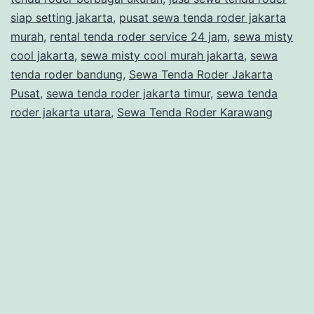
siap setting jakarta
,
pusat sewa tenda roder jakarta
RODER
murah
,
rental tenda roder service 24 jam
,
sewa misty
JAKARTA
cool jakarta
,
sewa misty cool murah jakarta
,
sewa
tenda roder bandung
,
Sewa Tenda Roder Jakarta
Pusat
,
sewa tenda roder jakarta timur
,
sewa tenda
roder jakarta utara
,
Sewa Tenda Roder Karawang