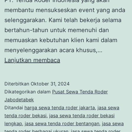
membantu mensukseskan event yang anda
selenggarakan. Kami telah bekerja selama
bertahun-tahun untuk memenuhi dan
memuaskan kebutuhan klien kami dalam
menyelenggarakan acara khusus,…
SEWA
Lanjutkan membaca
MISTY
COOL
Diterbitkan
Oktober 31, 2024
BLOWER
Dikategorikan dalam
Pusat Sewa Tenda Roder
UAP
Jabodetabek
Ditandai
harga sewa tenda roder jakarta
,
jasa sewa
AIR
tenda roder bekasi
,
jasa sewa tenda roder bekasi
DAN
lengkap
,
jasa sewa tenda roder bentangan
,
jasa sewa
TENDA
tenda roder berbagai ukuran
,
jasa sewa tenda roder