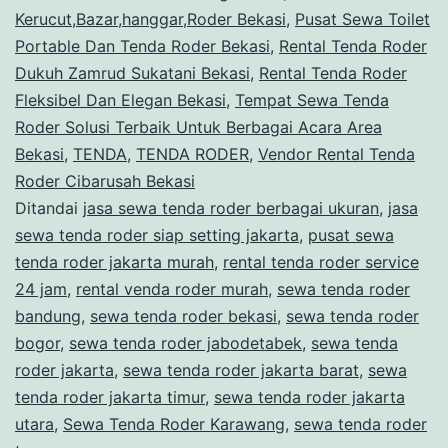
Kerucut,Bazar,hanggar,Roder Bekasi
,
Pusat Sewa Toilet
Portable Dan Tenda Roder Bekasi
,
Rental Tenda Roder
Dukuh Zamrud Sukatani Bekasi
,
Rental Tenda Roder
Fleksibel Dan Elegan Bekasi
,
Tempat Sewa Tenda
Roder Solusi Terbaik Untuk Berbagai Acara Area
Bekasi
,
TENDA
,
TENDA RODER
,
Vendor Rental Tenda
Roder Cibarusah Bekasi
Ditandai
jasa sewa tenda roder berbagai ukuran
,
jasa
sewa tenda roder siap setting jakarta
,
pusat sewa
tenda roder jakarta murah
,
rental tenda roder service
24 jam
,
rental venda roder murah
,
sewa tenda roder
bandung
,
sewa tenda roder bekasi
,
sewa tenda roder
bogor
,
sewa tenda roder jabodetabek
,
sewa tenda
roder jakarta
,
sewa tenda roder jakarta barat
,
sewa
tenda roder jakarta timur
,
sewa tenda roder jakarta
utara
,
Sewa Tenda Roder Karawang
,
sewa tenda roder