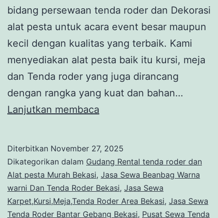
bidang persewaan tenda roder dan Dekorasi
alat pesta untuk acara event besar maupun
kecil dengan kualitas yang terbaik. Kami
menyediakan alat pesta baik itu kursi, meja
dan Tenda roder yang juga dirancang
dengan rangka yang kuat dan bahan…
Jasa
Lanjutkan membaca
Sewa
Karpet,Kursi,Meja,Tenda
Diterbitkan
November 27, 2025
Roder
Dikategorikan dalam
Gudang Rental tenda roder dan
Area
Alat pesta Murah Bekasi
,
Jasa Sewa Beanbag Warna
warni Dan Tenda Roder Bekasi
,
Jasa Sewa
Bekasi
Karpet,Kursi,Meja,Tenda Roder Area Bekasi
,
Jasa Sewa
Tenda Roder Bantar Gebang Bekasi
,
Pusat Sewa Tenda