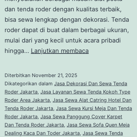
dan tenda roder dengan kualitas terbaik,
bisa sewa lengkap dengan dekorasi. Tenda
roder dapat di buat dalam berbagai ukuran,
mulai dari yang kecil untuk acara pribadi
Pusat
hingga…
Lanjutkan membaca
Sewa
Tenda
Diterbitkan
November 21, 2025
Roder
Dikategorikan dalam
Jasa Dekorasi Dan Sewa Tenda
Serbaguna
Roder Jakarta
,
Jasa Layanan Sewa Tenda Kokoh Type
Roder Area Jakarta
,
Jasa Sewa Alat Catring Hotel Dan
jakarta
Tenda Roder Jakarta
,
Jasa Sewa Kursi Meja Dan Tenda
Ideal
Roder Jakarta
,
Jasa Sewa Panggung Cover Karpet
Untuk
Dan Tenda Roder Jakarta
,
Jasa Sewa Sofa Quen Meja
Dealing Kaca Dan Toder Jakarta
,
Jasa Sewa Tenda
Event