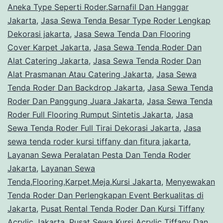
Aneka Type Seperti Roder,Sarnafil Dan Hanggar
maupun
Jakarta
,
Jasa Sewa Tenda Besar Type Roder Lengkap
Gudang
Dekorasi jakarta
,
Jasa Sewa Tenda Dan Flooring
Cover Karpet Jakarta
,
Jasa Sewa Tenda Roder Dan
Alat Catering Jakarta
,
Jasa Sewa Tenda Roder Dan
Alat Prasmanan Atau Catering Jakarta
,
Jasa Sewa
Tenda Roder Dan Backdrop Jakarta
,
Jasa Sewa Tenda
Roder Dan Panggung Juara Jakarta
,
Jasa Sewa Tenda
Roder Full Flooring Rumput Sintetis Jakarta
,
Jasa
Sewa Tenda Roder Full Tirai Dekorasi Jakarta
,
Jasa
sewa tenda roder kursi tiffany dan fitura jakarta
,
Layanan Sewa Peralatan Pesta Dan Tenda Roder
Jakarta
,
Layanan Sewa
Tenda,Flooring,Karpet,Meja,Kursi Jakarta
,
Menyewakan
Tenda Roder Dan Perlengkapan Event Berkualitas di
Jakarta
,
Pusat Rental Tenda Roder Dan Kursi Tiffany
Acrylic Jakarta
,
Pusat Sewa Kursi Acrylic Tiffany Dan