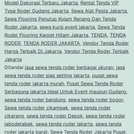
Model Dekorasi Terbaru Jakarta
,
Rental Tenda VIP
Type Roder Gudang Jakarta
,
Sewa Alat Pesta Jakarta
,
Sewa Flooring Penutup Kolam Renang Dan Tenda
Roder Jakarta
,
sewa kursi event jakarta
,
Sewa Tenda
Roder Flooring Karpet Hitam Jakarta
,
TENDA
,
TENDA
RODER
,
TENDA RODER JAKARTA
,
Vendor Tenda Roder
Harga Terbaik Di Jakarta
,
Vendor Tenda Roder Terbaik
Jakarta
Ditandai
jasa sewa tenda roder berbagai ukuran
,
jasa
sewa tenda roder siap setting jakarta
,
pusat sewa
tenda roder jakarta murah
,
Pusat Sewa Tenda Roder
Serbaguna jakarta Ideal Untuk Event maupun Gudang
,
sewa tenda roder bandung
,
sewa tenda roder bogor
,
Sewa tenda roder cikampek
,
sewa tenda roder
cikarang
,
sewa tenda roder Depok
,
sewa tenda roder
jabodetabek
,
sewa tenda roder jakarta
,
sewa tenda
roder jakarta barat
,
Sewa Tenda Roder Jakarta Pusat
,