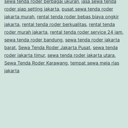
sewa tenda roder berbagai ukuran
,
jasa sewa tenda
TE
roder siap setting jakarta
,
pusat sewa tenda roder
RO
jakarta murah
,
rental tenda roder bebas biaya ongkir
jakarta
,
rental tenda roder berkualitas
,
rental tenda
AR
roder murah jakarta
,
rental tenda roder service 24 jam
,
JA
sewa tenda roder bandung
,
sewa tenda roder jakarta
barat
,
Sewa Tenda Roder Jakarta Pusat
,
sewa tenda
roder jakarta timur
,
sewa tenda roder jakarta utara
,
Sewa Tenda Roder Karawang
,
tempat sewa meja rias
jakarta