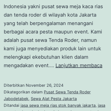
Indonesia yakni pusat sewa meja kaca rias
dan tenda roder di wilayah kota Jakarta
yang telah berpengalaman menangani
berbagai acara pesta maupun event. Kami
adalah pusat sewa Tenda Roder, namun
kami juga menyediakan produk lain untuk
melengkapi ekebutuhan klien dalam
PU
mengadakan event.…
Lanjutkan membaca
SE
ME
Diterbitkan
November 26, 2024
KA
Dikategorikan dalam
Pusat Sewa Tenda Roder
RIA
Jabodetabek
,
Sewa Alat Pesta Jakarta
Ditandai
jasa sewa meja rias stok banyak jakarta
,
jasa
DA