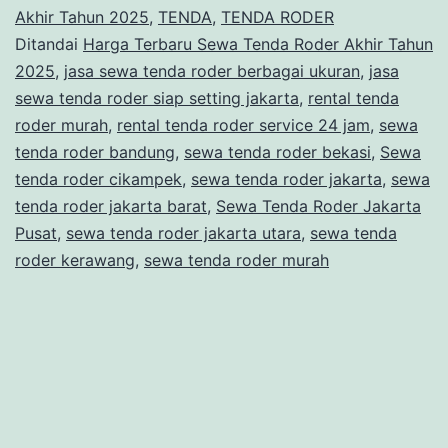
Roder
Akhir Tahun 2025
,
TENDA
,
TENDA RODER
Ditandai
Harga Terbaru Sewa Tenda Roder Akhir Tahun
Akhir
2025
,
jasa sewa tenda roder berbagai ukuran
,
jasa
Tahun
sewa tenda roder siap setting jakarta
,
rental tenda
2025
roder murah
,
rental tenda roder service 24 jam
,
sewa
tenda roder bandung
,
sewa tenda roder bekasi
,
Sewa
tenda roder cikampek
,
sewa tenda roder jakarta
,
sewa
tenda roder jakarta barat
,
Sewa Tenda Roder Jakarta
Pusat
,
sewa tenda roder jakarta utara
,
sewa tenda
roder kerawang
,
sewa tenda roder murah