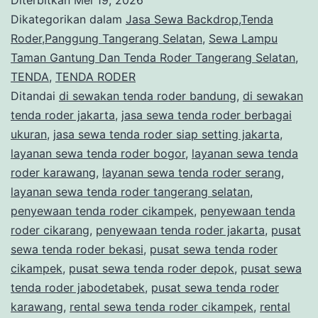
Gantung
Dikategorikan dalam
Jasa Sewa Backdrop,Tenda
Dan
Roder,Panggung Tangerang Selatan
,
Sewa Lampu
Taman Gantung Dan Tenda Roder Tangerang Selatan
,
Tenda
TENDA
,
TENDA RODER
Roder
Ditandai
di sewakan tenda roder bandung
,
di sewakan
Tangerang
tenda roder jakarta
,
jasa sewa tenda roder berbagai
ukuran
,
jasa sewa tenda roder siap setting jakarta
Selatan
,
layanan sewa tenda roder bogor
,
layanan sewa tenda
roder karawang
,
layanan sewa tenda roder serang
,
layanan sewa tenda roder tangerang selatan
,
penyewaan tenda roder cikampek
,
penyewaan tenda
roder cikarang
,
penyewaan tenda roder jakarta
,
pusat
sewa tenda roder bekasi
,
pusat sewa tenda roder
cikampek
,
pusat sewa tenda roder depok
,
pusat sewa
tenda roder jabodetabek
,
pusat sewa tenda roder
karawang
,
rental sewa tenda roder cikampek
,
rental