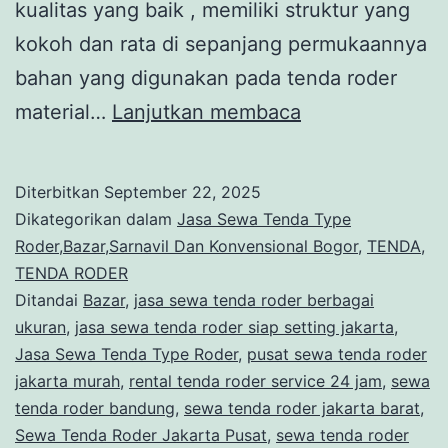
kualitas yang baik , memiliki struktur yang
kokoh dan rata di sepanjang permukaannya
bahan yang digunakan pada tenda roder
Jasa
material…
Lanjutkan membaca
Sewa
Tenda
Diterbitkan
September 22, 2025
Type
Dikategorikan dalam
Jasa Sewa Tenda Type
Roder,Bazar,Sar
Roder,Bazar,Sarnavil Dan Konvensional Bogor
,
TENDA
,
TENDA RODER
Dan
Ditandai
Bazar
,
jasa sewa tenda roder berbagai
Konvensional
ukuran
,
jasa sewa tenda roder siap setting jakarta
,
Bogor
Jasa Sewa Tenda Type Roder
,
pusat sewa tenda roder
jakarta murah
,
rental tenda roder service 24 jam
,
sewa
tenda roder bandung
,
sewa tenda roder jakarta barat
,
Sewa Tenda Roder Jakarta Pusat
,
sewa tenda roder