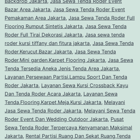
Backdrop Jakarta
,
Jasa Sewa Tenda Roder Event
Bazar Area Jakarta
,
Jasa Sewa Tenda Roder Event
Pemakaman Area Jakarta
,
Jasa Sewa Tenda Roder Full
Flooring Rumput Sintetis Jakarta
,
Jasa Sewa Tenda
Roder Full Tirai Dekorasi Jakarta
,
Jasa sewa tenda
roder kursi tiffany dan fitura jakarta
,
Jasa Sewa Tenda
Roder,Kerucut,Bazar Jakarta
,
Jasa Sewa Tenda
Roder,Mini garden,Karpet Flooring Jakarta
,
Jasa Sewa
Tenda Tersedia Aneka Jenis Tenda Area Jakarta
,
Layanan Persewaan Partisi,Lampu Sport Dan Tenda
Roder Jakarta
,
Layanan Sewa Kursi Crossback Kayu
Dan Tenda Roder Acara Jakarta
,
Layanan Sewa
Tenda,Flooring,Karpet,Meja,Kursi Jakarta
,
Melayani
Jasa Sewa Tenda Roder Jakarta
,
Melayani Sewa Tenda
Roder Event Dan Wedding Outdoor Jakarta
,
Pusat
Sewa Tenda Roder Terpercaya Kenyamanan Maksimal
Jakarta
,
Rental Partisi Ruang Dan Sekat Ruang,Tenda