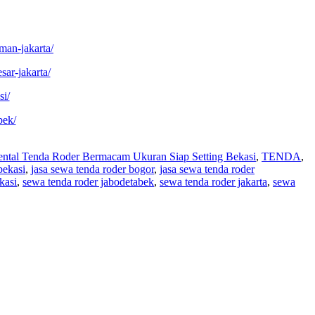
man-jakarta/
sar-jakarta/
si/
bek/
ntal Tenda Roder Bermacam Ukuran Siap Setting Bekasi
,
TENDA
,
bekasi
,
jasa sewa tenda roder bogor
,
jasa sewa tenda roder
kasi
,
sewa tenda roder jabodetabek
,
sewa tenda roder jakarta
,
sewa