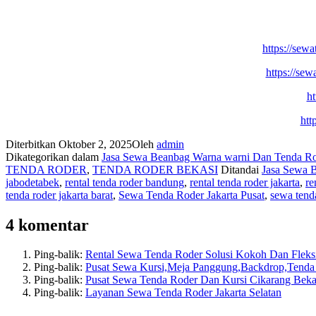
https://sew
https://sew
ht
htt
Diterbitkan
Oktober 2, 2025
Oleh
admin
Dikategorikan dalam
Jasa Sewa Beanbag Warna warni Dan Tenda Ro
TENDA RODER
,
TENDA RODER BEKASI
Ditandai
Jasa Sewa 
jabodetabek
,
rental tenda roder bandung
,
rental tenda roder jakarta
,
re
tenda roder jakarta barat
,
Sewa Tenda Roder Jakarta Pusat
,
sewa tend
4 komentar
Ping-balik:
Rental Sewa Tenda Roder Solusi Kokoh Dan Fleks
Ping-balik:
Pusat Sewa Kursi,Meja Panggung,Backdrop,Tend
Ping-balik:
Pusat Sewa Tenda Roder Dan Kursi Cikarang Beka
Ping-balik:
Layanan Sewa Tenda Roder Jakarta Selatan