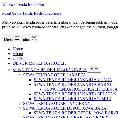
Lewati
ke
Pusat Sewa Tenda Roder Indonesia
konten
Menyewakan tenda roder beragam ukuran dan berbagai pilihan model d
putih solid. Sewa tenda roder bisa lengkap dengan meja, kursi, panggu
Menu
Tutup
Home
About
Contact
DEKORASI TENDA RODER
Buka
SEWA TENDA RODER JABODETABEK
menu
SEWA TENDA RODER JAKARTA
SEWA TENDA RODER JAKARTA UTARA
SEWA TENDA RODER JAKARTA BARAT
SEWA TENDA RODER KALIDERES J
SEWA TENDA RODER JAKARTA SELATAN
SEWA TENDA RODER JAKARTA TIMUR
SEWA TENDA RODER TANGERANG
SEWA TENDA RODER DEPOK JAWA BARAT
SEWA TENDA RODER DEPOK JAWA BARA
SEWA TENDA RODER MURAH JAWA BARAT