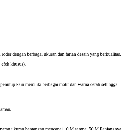
der dengan berbagai ukuran dan farian desain yang berkualitas.
 efek khusus).
penutup kain memiliki berbagai motif dan warna cerah sehingga
nyaman.
ransparan ukuran bentangan mencapai 10 M sampai 50 M Panjangnya