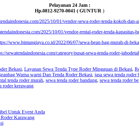
Pelayanan 24 Jam :
Hp.0812-9270-0041 ( GUNTUR
)
atendaindonesia.com/2025/10/01/vendor-sewa-roder-tenda-kokoh-dan-a
atendaindonesia.com/2025/10/01/vendor-rental-roder-tenda-kapasitas-be
tps://www.bintangjaya.co.id/2022/06/07/sewa-bean-bag-murah-di-beka
ps://sewatendaindonesia.com/category/pusat-sewa-tenda-roder-jabodeta
der Bekasi
,
Layanan Sewa Tenda Type Roder Mingguan di Bekasi
,
Re
Beanbag Warna warni Dan Tenda Roder Bekasi
,
jasa sewa tenda roder 
ntal tenda roder murah
,
sewa tenda roder bandung
,
sewa tenda roder be
a roder kerawang
ibel Untuk Event Anda
a Roder Karawang
si