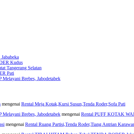
Jababeka
DER Kudus
t Tangerang Selatan
R Pati
layani Brebes, Jabodetabek
n
mengenai
Rental Meja Kotak,Kursi Susun,Tenda Roder,Sofa Pati
layani Brebes, Jabodetabek
mengenai
Rental PUFF KOTAK W
asi
mengenai
Rental Ruang Partisi,Tenda Roder,Tiang Antrian Karawa