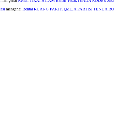
n
mengenai
Rental TIRAI HITAM Bahan Tebal,TENDA RODER Jaka
asi
mengenai
Rental RUANG PARTISI,MEJA PARTISI,TENDA RO