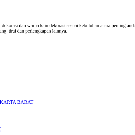
ekorasi dan warna kain dekorasi sesuai kebutuhan acara penting anda. 
ng, tirai dan perlengkapan lainnya.
AKARTA BARAT
T