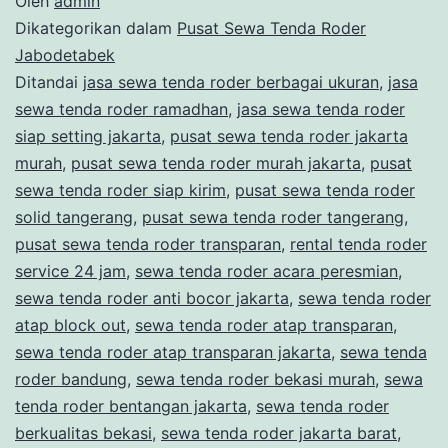
Oleh
admin
Dikategorikan dalam
Pusat Sewa Tenda Roder
Jabodetabek
Ditandai
jasa sewa tenda roder berbagai ukuran
,
jasa
sewa tenda roder ramadhan
,
jasa sewa tenda roder
siap setting jakarta
,
pusat sewa tenda roder jakarta
murah
,
pusat sewa tenda roder murah jakarta
,
pusat
sewa tenda roder siap kirim
,
pusat sewa tenda roder
solid tangerang
,
pusat sewa tenda roder tangerang
,
pusat sewa tenda roder transparan
,
rental tenda roder
service 24 jam
,
sewa tenda roder acara peresmian
,
sewa tenda roder anti bocor jakarta
,
sewa tenda roder
atap block out
,
sewa tenda roder atap transparan
,
sewa tenda roder atap transparan jakarta
,
sewa tenda
roder bandung
,
sewa tenda roder bekasi murah
,
sewa
tenda roder bentangan jakarta
,
sewa tenda roder
berkualitas bekasi
,
sewa tenda roder jakarta barat
,