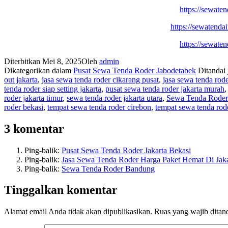
https://sewate
https://sewatend
https://sewate
Diterbitkan
Mei 8, 2025
Oleh
admin
Dikategorikan dalam
Pusat Sewa Tenda Roder Jabodetabek
Ditandai
out jakarta
,
jasa sewa tenda roder cikarang pusat
,
jasa sewa tenda rod
tenda roder siap setting jakarta
,
pusat sewa tenda roder jakarta murah
roder jakarta timur
,
sewa tenda roder jakarta utara
,
Sewa Tenda Rode
roder bekasi
,
tempat sewa tenda roder cirebon
,
tempat sewa tenda rod
3 komentar
Ping-balik:
Pusat Sewa Tenda Roder Jakarta Bekasi
Ping-balik:
Jasa Sewa Tenda Roder Harga Paket Hemat Di Jak
Ping-balik:
Sewa Tenda Roder Bandung
Tinggalkan komentar
Alamat email Anda tidak akan dipublikasikan.
Ruas yang wajib ditan