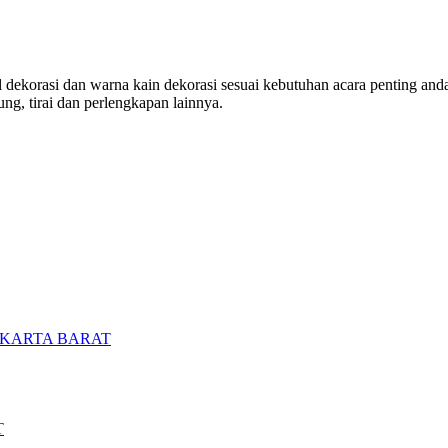
ekorasi dan warna kain dekorasi sesuai kebutuhan acara penting anda. 
ng, tirai dan perlengkapan lainnya.
AKARTA BARAT
T