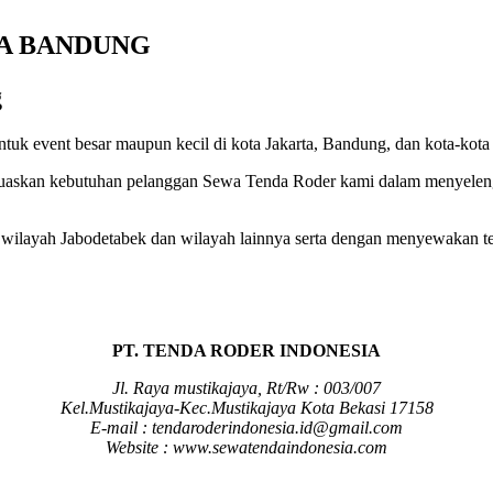
TA BANDUNG
g
uk event besar maupun kecil di kota Jakarta, Bandung, dan kota-kota 
uaskan kebutuhan pelanggan Sewa Tenda Roder kami dalam menyelengga
i wilayah Jabodetabek dan wilayah lainnya serta dengan menyewakan te
PT. TENDA RODER INDONESIA
Jl. Raya mustikajaya, Rt/Rw : 003/007
Kel.Mustikajaya-Kec.Mustikajaya Kota Bekasi 17158
E-mail : tendaroderindonesia.id@gmail.com
Website : www.sewatendaindonesia.com