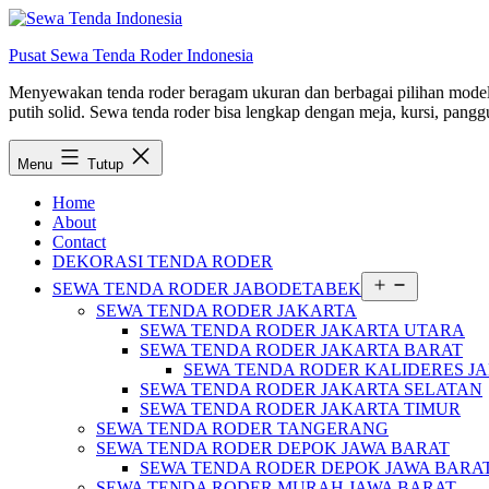
Lewati
ke
Pusat Sewa Tenda Roder Indonesia
konten
Menyewakan tenda roder beragam ukuran dan berbagai pilihan model d
putih solid. Sewa tenda roder bisa lengkap dengan meja, kursi, panggu
Menu
Tutup
Home
About
Contact
DEKORASI TENDA RODER
Buka
SEWA TENDA RODER JABODETABEK
menu
SEWA TENDA RODER JAKARTA
SEWA TENDA RODER JAKARTA UTARA
SEWA TENDA RODER JAKARTA BARAT
SEWA TENDA RODER KALIDERES J
SEWA TENDA RODER JAKARTA SELATAN
SEWA TENDA RODER JAKARTA TIMUR
SEWA TENDA RODER TANGERANG
SEWA TENDA RODER DEPOK JAWA BARAT
SEWA TENDA RODER DEPOK JAWA BARA
SEWA TENDA RODER MURAH JAWA BARAT