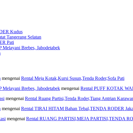
DER Kudus
t Tangerang Selatan
R Pati
layani Brebes, Jabodetabek
n
n
mengenai
Rental Meja Kotak,Kursi Susun,Tenda Roder,Sofa Pati
layani Brebes, Jabodetabek
mengenai
Rental PUFF KOTAK W
asi
mengenai
Rental Ruang Partisi,Tenda Roder,Tiang Antrian Karawa
n
mengenai
Rental TIRAI HITAM Bahan Tebal,TENDA RODER Jaka
asi
mengenai
Rental RUANG PARTISI,MEJA PARTISI,TENDA RO