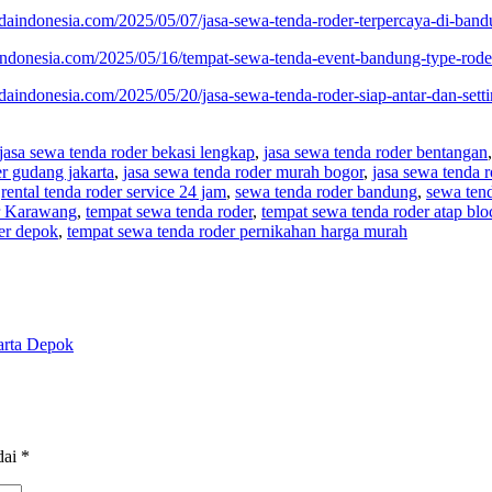
ndaindonesia.com/2025/05/07/jasa-sewa-tenda-roder-terpercaya-di-band
aindonesia.com/2025/05/16/tempat-sewa-tenda-event-bandung-type-rode
ndaindonesia.com/2025/05/20/jasa-sewa-tenda-roder-siap-antar-dan-sett
jasa sewa tenda roder bekasi lengkap
,
jasa sewa tenda roder bentangan
er gudang jakarta
,
jasa sewa tenda roder murah bogor
,
jasa sewa tenda 
,
rental tenda roder service 24 jam
,
sewa tenda roder bandung
,
sewa tend
r Karawang
,
tempat sewa tenda roder
,
tempat sewa tenda roder atap bloc
er depok
,
tempat sewa tenda roder pernikahan harga murah
arta Depok
dai
*