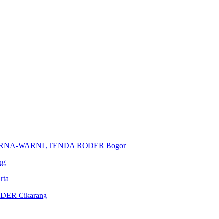
ARNA-WARNI ,TENDA RODER Bogor
ng
rta
DER Cikarang