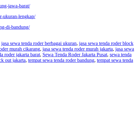
ung-jawa-barat/
r-ukuran-lengkap/
ing-di-bandung/
,
jasa sewa tenda roder berbagai ukuran
,
jasa sewa tenda roder block
roder murah cikarang
,
jasa sewa tenda roder murah jakarta
,
jasa sewa
a roder jakarta barat
,
Sewa Tenda Roder Jakarta Pusat
,
sewa tenda
k out jakarta
,
tempat sewa tenda roder bandung
,
tempat sewa tenda