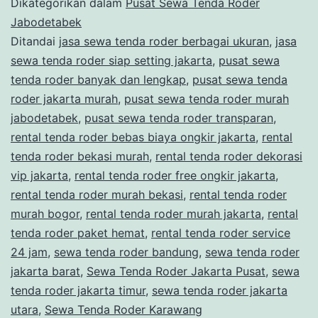
Dikategorikan dalam
Pusat Sewa Tenda Roder
Jabodetabek
Ditandai
jasa sewa tenda roder berbagai ukuran
,
jasa
sewa tenda roder siap setting jakarta
,
pusat sewa
tenda roder banyak dan lengkap
,
pusat sewa tenda
roder jakarta murah
,
pusat sewa tenda roder murah
jabodetabek
,
pusat sewa tenda roder transparan
,
rental tenda roder bebas biaya ongkir jakarta
,
rental
tenda roder bekasi murah
,
rental tenda roder dekorasi
vip jakarta
,
rental tenda roder free ongkir jakarta
,
rental tenda roder murah bekasi
,
rental tenda roder
murah bogor
,
rental tenda roder murah jakarta
,
rental
tenda roder paket hemat
,
rental tenda roder service
24 jam
,
sewa tenda roder bandung
,
sewa tenda roder
jakarta barat
,
Sewa Tenda Roder Jakarta Pusat
,
sewa
tenda roder jakarta timur
,
sewa tenda roder jakarta
utara
,
Sewa Tenda Roder Karawang