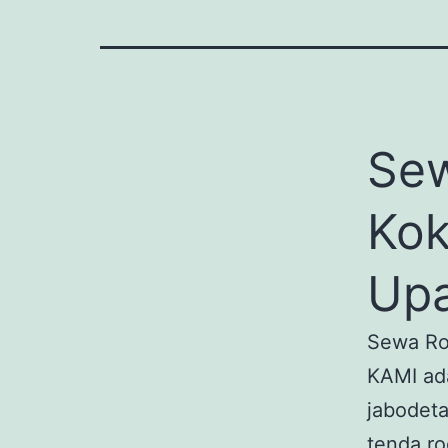
Sew
Kok
Upa
Sewa Ro
KAMI ada
jabodeta
tenda ro