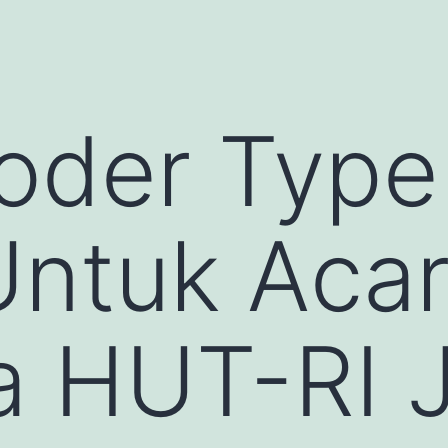
oder Type
Untuk Aca
 HUT-RI J