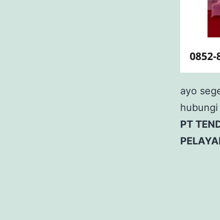
ayo sege
hubungi 
PT TEN
PELAYA