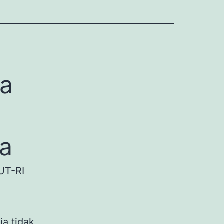
a
a
UT-RI
ia tidak