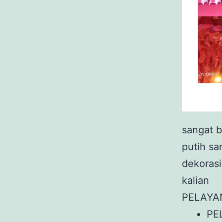
sangat 
putih s
dekorasi
kalian
PELAYA
PE