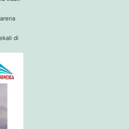
karena
kali di