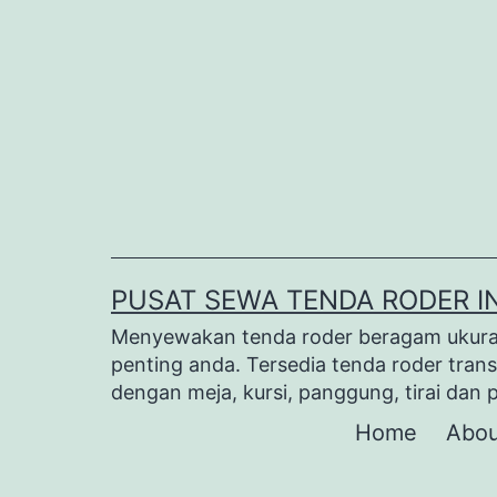
Lewati
ke
konten
PUSAT SEWA TENDA RODER I
Menyewakan tenda roder beragam ukuran 
penting anda. Tersedia tenda roder trans
dengan meja, kursi, panggung, tirai dan 
Home
Abou