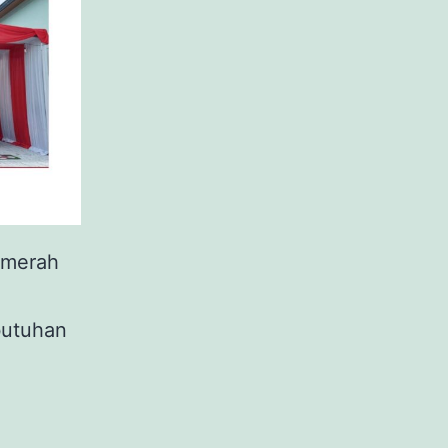
 merah
butuhan