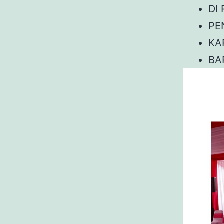
DI
PE
KA
BA