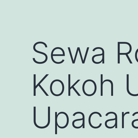
Sewa R
Kokoh 
Upacara