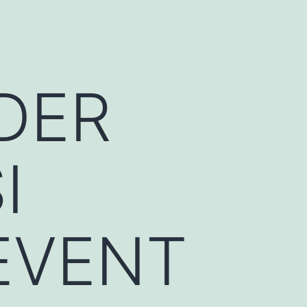
DER
I
EVENT