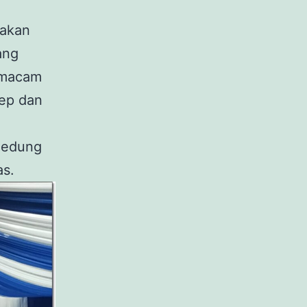
wakan
ang
-macam
sep dan
 gedung
as.