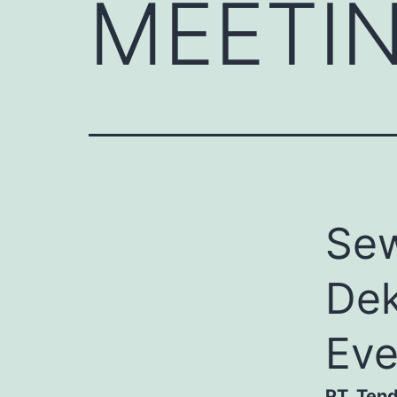
MEETI
Sew
Dek
Eve
PT. Ten