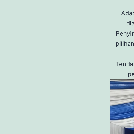
Adap
di
Penyi
piliha
Tenda 
pe