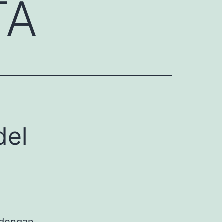
TA
del
 dengan