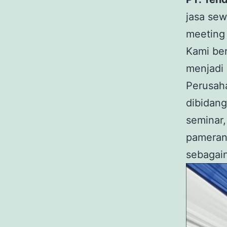
jasa se
meeting 
Kami ber
menjadi 
Perusah
dibidang
seminar,
pameran,
sebagai