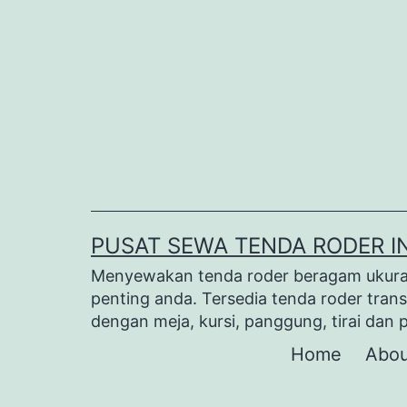
Lewati
ke
konten
PUSAT SEWA TENDA RODER I
Menyewakan tenda roder beragam ukuran 
penting anda. Tersedia tenda roder trans
dengan meja, kursi, panggung, tirai dan 
Home
Abou