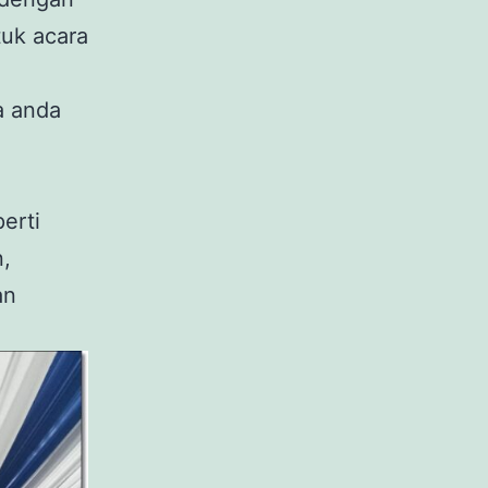
tuk acara
a anda
erti
n,
an