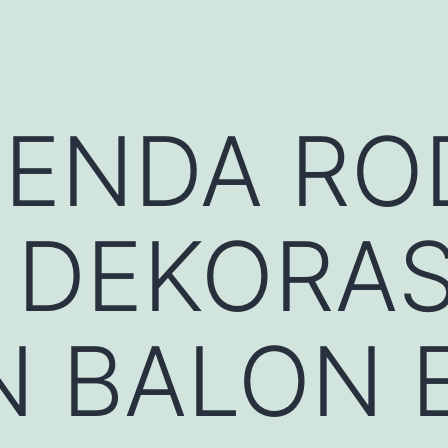
TENDA RO
 DEKORAS
N BALON 