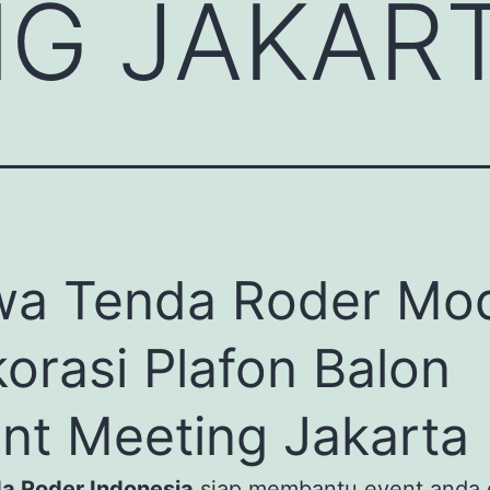
NG JAKAR
a Tenda Roder Mo
orasi Plafon Balon
nt Meeting Jakarta
da Roder Indonesia
siap membantu event anda