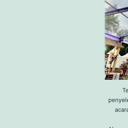
Te
penyel
acar