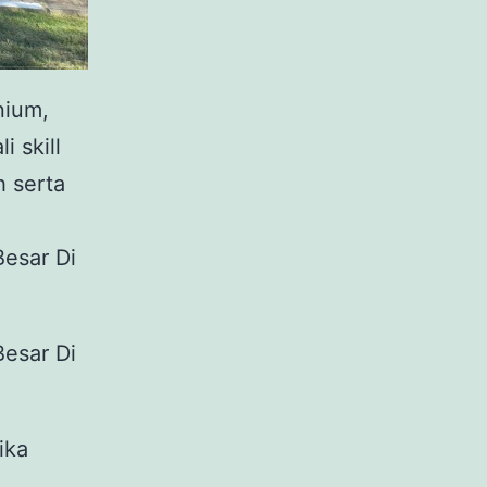
nium,
i skill
 serta
ika