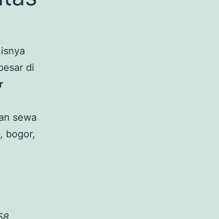
isnya
besar di
r
gan sewa
, bogor,
58