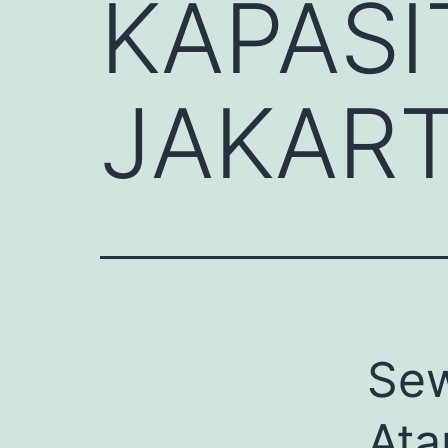
KAPASI
JAKAR
Sew
Ata