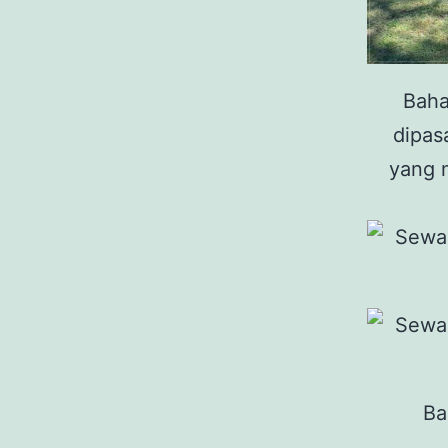
Baha
dipasa
yang 
Ba