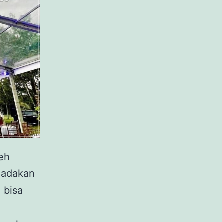
leh
gadakan
 bisa