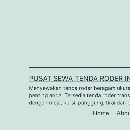
Lewati
ke
konten
PUSAT SEWA TENDA RODER I
Menyewakan tenda roder beragam ukuran 
penting anda. Tersedia tenda roder trans
dengan meja, kursi, panggung, tirai dan 
Home
Abou