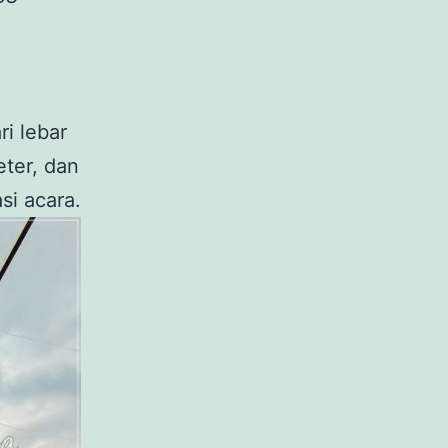
i lebar
eter, dan
si acara.