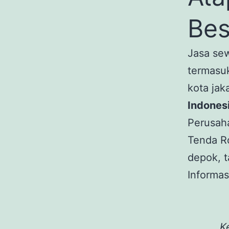
Bes
Jasa se
termasuk
kota jak
Indones
Perusah
Tenda Ro
depok, t
Informas
K