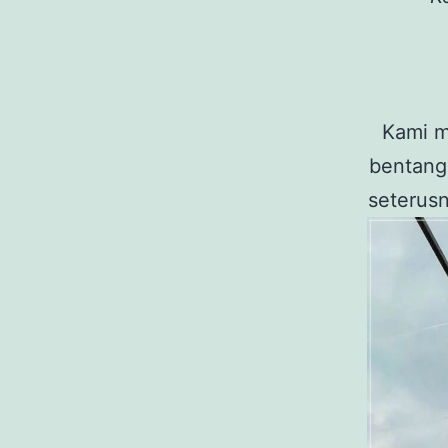
Kami m
bentanga
seterusn