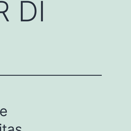
 DI
e
itas