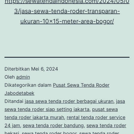
https://sewatendaindonesia.com/2024/05/0
3/jasa-sewa-tenda-roder-transparan-
ukuran-10×15-meter-area-bogor/
Diterbitkan
Mei 6, 2024
Oleh
admin
Dikategorikan dalam
Pusat Sewa Tenda Roder
Jabodetabek
Ditandai
jasa sewa tenda roder berbagai ukuran
,
jasa
sewa tenda roder siap setting jakarta
,
pusat sewa
tenda roder jakarta murah
,
rental tenda roder service
24 jam
,
sewa tenda roder bandung
,
sewa tenda roder
bekasi
,
sewa tenda roder bogor
,
sewa tenda roder