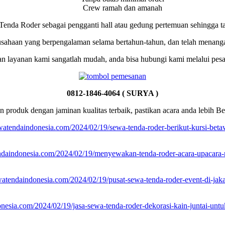
Crew ramah dan amanah
t Tenda Roder sebagai pengganti hall atau gedung pertemuan sehing
sahaan yang berpengalaman selama bertahun-tahun, dan telah menanga
 layanan kami sangatlah mudah, anda bisa hubungi kami melalui pesa
0812-1846-4064 ( SURYA )
roduk dengan jaminan kualitas terbaik, pastikan acara anda lebih Be
ewatendaindonesia.com/2024/02/19/sewa-tenda-roder-berikut-kursi-betaw
endaindonesia.com/2024/02/19/menyewakan-tenda-roder-acara-upacara-n
ewatendaindonesia.com/2024/02/19/pusat-sewa-tenda-roder-event-di-jaka
onesia.com/2024/02/19/jasa-sewa-tenda-roder-dekorasi-kain-juntai-untu