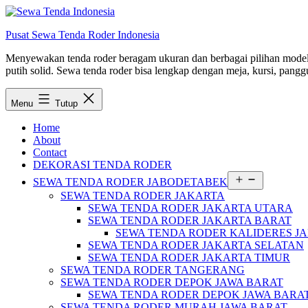
Lewati
ke
Pusat Sewa Tenda Roder Indonesia
konten
Menyewakan tenda roder beragam ukuran dan berbagai pilihan model d
putih solid. Sewa tenda roder bisa lengkap dengan meja, kursi, panggu
Menu
Tutup
Home
About
Contact
DEKORASI TENDA RODER
Buka
SEWA TENDA RODER JABODETABEK
menu
SEWA TENDA RODER JAKARTA
SEWA TENDA RODER JAKARTA UTARA
SEWA TENDA RODER JAKARTA BARAT
SEWA TENDA RODER KALIDERES J
SEWA TENDA RODER JAKARTA SELATAN
SEWA TENDA RODER JAKARTA TIMUR
SEWA TENDA RODER TANGERANG
SEWA TENDA RODER DEPOK JAWA BARAT
SEWA TENDA RODER DEPOK JAWA BARA
SEWA TENDA RODER MURAH JAWA BARAT