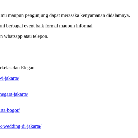
ga tamu maupun pengunjung dapat merasaka kenyamanan didalamnya.
ni berbagai event baik formal maupun informal.
n whatsapp atau telepon.
rkelas dan Elegan.
i-jakarta/
egara-jakarta/
rta-bogor/
k-wedding-di-jakarta/