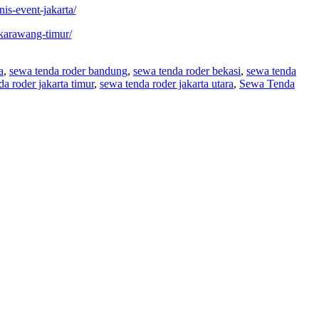
is-event-jakarta/
-karawang-timur/
a
,
sewa tenda roder bandung
,
sewa tenda roder bekasi
,
sewa tenda
a roder jakarta timur
,
sewa tenda roder jakarta utara
,
Sewa Tenda