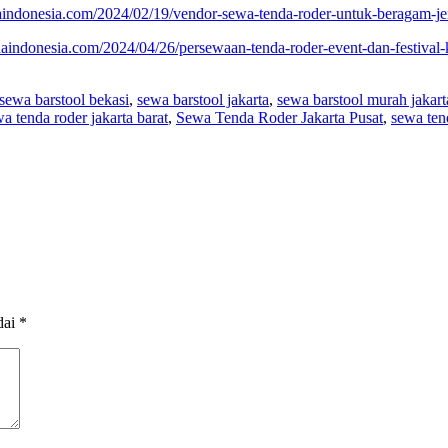
aindonesia.com/2024/02/19/vendor-sewa-tenda-roder-untuk-beragam-jen
daindonesia.com/2024/04/26/persewaan-tenda-roder-event-dan-festival
sewa barstool bekasi
,
sewa barstool jakarta
,
sewa barstool murah jakart
a tenda roder jakarta barat
,
Sewa Tenda Roder Jakarta Pusat
,
sewa tend
dai
*