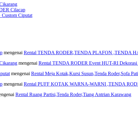
ikarang
ER Cilacap
ustom Ciputat
ap
mengenai
Rental TENDA RODER,TENDA PLAFON ,TENDA H
ikarang
mengenai
Rental TENDA RODER Event HUT-RI Dekorasi Me
putat
mengenai
Rental Meja Kotak,Kursi Susun,Tenda Roder,Sofa Pat
ap
mengenai
Rental PUFF KOTAK WARNA-WARNI ,TENDA RODE
ngenai
Rental Ruang Partisi,Tenda Roder,Tiang Antrian Karawang