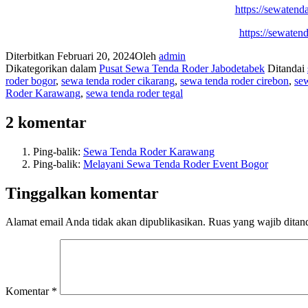
https://sewatend
https://sewaten
Diterbitkan
Februari 20, 2024
Oleh
admin
Dikategorikan dalam
Pusat Sewa Tenda Roder Jabodetabek
Ditandai
roder bogor
,
sewa tenda roder cikarang
,
sewa tenda roder cirebon
,
sew
Roder Karawang
,
sewa tenda roder tegal
2 komentar
Ping-balik:
Sewa Tenda Roder Karawang
Ping-balik:
Melayani Sewa Tenda Roder Event Bogor
Tinggalkan komentar
Alamat email Anda tidak akan dipublikasikan.
Ruas yang wajib ditan
Komentar
*