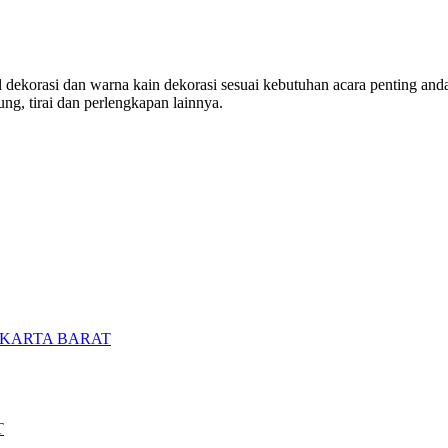
ekorasi dan warna kain dekorasi sesuai kebutuhan acara penting anda. 
ng, tirai dan perlengkapan lainnya.
AKARTA BARAT
T