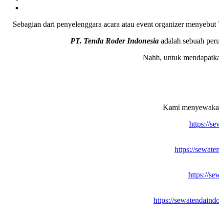
Sebagian dari penyelenggara acara atau event organizer menyebu
PT. Tenda Roder Indonesia
adalah sebuah peru
Nahh, untuk mendapatkan
Kami menyewakan p
https://s
https://sewat
https://s
https://sewatendaind