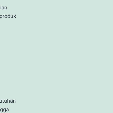
dan
 produk
butuhan
ngga