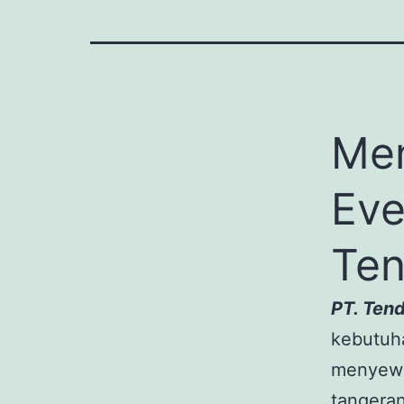
Me
Eve
Te
PT. Ten
kebutuha
menyewa
tangeran