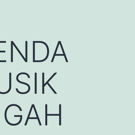
ENDA
USIK
NGAH