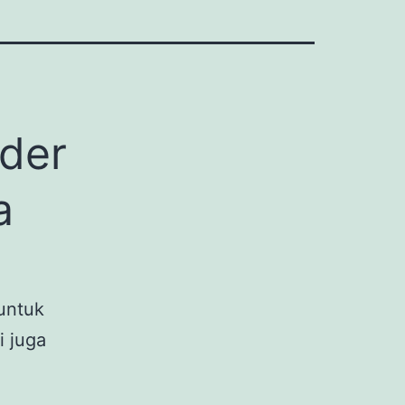
der
a
untuk
i juga