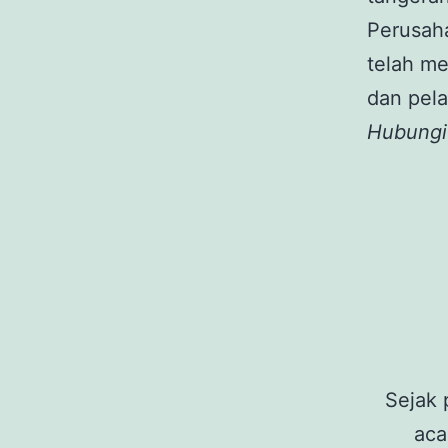
Perusah
telah m
dan pela
Hubungi
Sejak 
aca