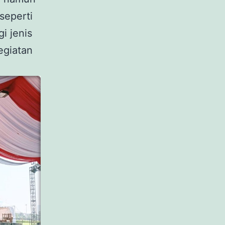
seperti
i jenis
egiatan