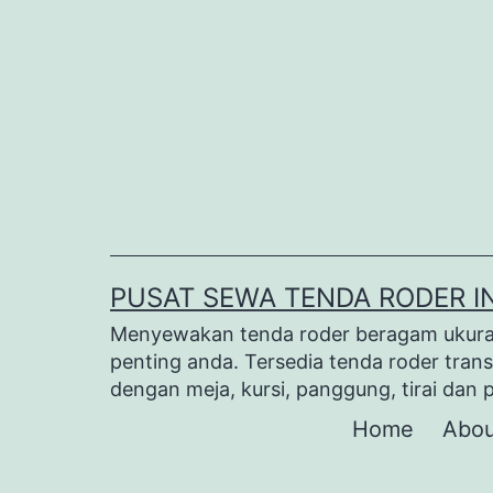
Lewati
ke
konten
PUSAT SEWA TENDA RODER I
Menyewakan tenda roder beragam ukuran 
penting anda. Tersedia tenda roder trans
dengan meja, kursi, panggung, tirai dan 
Home
Abou