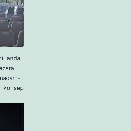
ni, anda
acara
rmacam-
n konsep