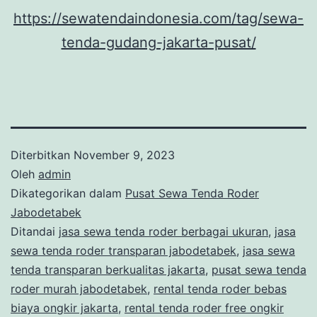
https://sewatendaindonesia.com/tag/sewa-
tenda-gudang-jakarta-pusat/
Diterbitkan
November 9, 2023
Oleh
admin
Dikategorikan dalam
Pusat Sewa Tenda Roder
Jabodetabek
Ditandai
jasa sewa tenda roder berbagai ukuran
,
jasa
sewa tenda roder transparan jabodetabek
,
jasa sewa
tenda transparan berkualitas jakarta
,
pusat sewa tenda
roder murah jabodetabek
,
rental tenda roder bebas
biaya ongkir jakarta
,
rental tenda roder free ongkir