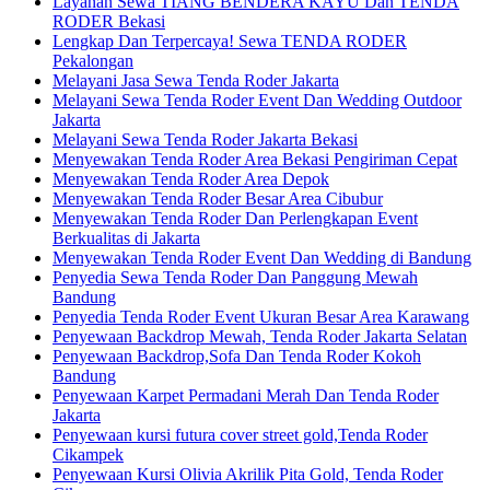
Layanan Sewa TIANG BENDERA KAYU Dan TENDA
RODER Bekasi
Lengkap Dan Terpercaya! Sewa TENDA RODER
Pekalongan
Melayani Jasa Sewa Tenda Roder Jakarta
Melayani Sewa Tenda Roder Event Dan Wedding Outdoor
Jakarta
Melayani Sewa Tenda Roder Jakarta Bekasi
Menyewakan Tenda Roder Area Bekasi Pengiriman Cepat
Menyewakan Tenda Roder Area Depok
Menyewakan Tenda Roder Besar Area Cibubur
Menyewakan Tenda Roder Dan Perlengkapan Event
Berkualitas di Jakarta
Menyewakan Tenda Roder Event Dan Wedding di Bandung
Penyedia Sewa Tenda Roder Dan Panggung Mewah
Bandung
Penyedia Tenda Roder Event Ukuran Besar Area Karawang
Penyewaan Backdrop Mewah, Tenda Roder Jakarta Selatan
Penyewaan Backdrop,Sofa Dan Tenda Roder Kokoh
Bandung
Penyewaan Karpet Permadani Merah Dan Tenda Roder
Jakarta
Penyewaan kursi futura cover street gold,Tenda Roder
Cikampek
Penyewaan Kursi Olivia Akrilik Pita Gold, Tenda Roder