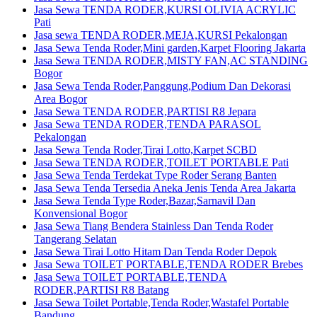
Jasa Sewa TENDA RODER,KURSI OLIVIA ACRYLIC
Pati
Jasa sewa TENDA RODER,MEJA,KURSI Pekalongan
Jasa Sewa Tenda Roder,Mini garden,Karpet Flooring Jakarta
Jasa Sewa TENDA RODER,MISTY FAN,AC STANDING
Bogor
Jasa Sewa Tenda Roder,Panggung,Podium Dan Dekorasi
Area Bogor
Jasa Sewa TENDA RODER,PARTISI R8 Jepara
Jasa Sewa TENDA RODER,TENDA PARASOL
Pekalongan
Jasa Sewa Tenda Roder,Tirai Lotto,Karpet SCBD
Jasa Sewa TENDA RODER,TOILET PORTABLE Pati
Jasa Sewa Tenda Terdekat Type Roder Serang Banten
Jasa Sewa Tenda Tersedia Aneka Jenis Tenda Area Jakarta
Jasa Sewa Tenda Type Roder,Bazar,Sarnavil Dan
Konvensional Bogor
Jasa Sewa Tiang Bendera Stainless Dan Tenda Roder
Tangerang Selatan
Jasa Sewa Tirai Lotto Hitam Dan Tenda Roder Depok
Jasa Sewa TOILET PORTABLE,TENDA RODER Brebes
Jasa Sewa TOILET PORTABLE,TENDA
RODER,PARTISI R8 Batang
Jasa Sewa Toilet Portable,Tenda Roder,Wastafel Portable
Bandung