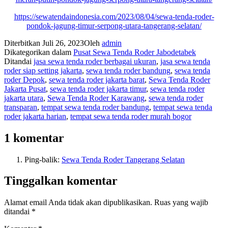
https://sewatendaindonesia.com/2023/08/04/sewa-tenda-roder-
pondok-jagung-timur-serpong-utara-tangerang-selatan/
Diterbitkan
Juli 26, 2023
Oleh
admin
Dikategorikan dalam
Pusat Sewa Tenda Roder Jabodetabek
Ditandai
jasa sewa tenda roder berbagai ukuran
,
jasa sewa tenda
roder siap setting jakarta
,
sewa tenda roder bandung
,
sewa tenda
roder Depok
,
sewa tenda roder jakarta barat
,
Sewa Tenda Roder
Jakarta Pusat
,
sewa tenda roder jakarta timur
,
sewa tenda roder
jakarta utara
,
Sewa Tenda Roder Karawang
,
sewa tenda roder
transparan
,
tempat sewa tenda roder bandung
,
tempat sewa tenda
roder jakarta harian
,
tempat sewa tenda roder murah bogor
1 komentar
Ping-balik:
Sewa Tenda Roder Tangerang Selatan
Tinggalkan komentar
Alamat email Anda tidak akan dipublikasikan.
Ruas yang wajib
ditandai
*