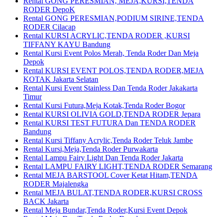
Rental GONG PERESMIAN, MEJA,KURSI,TENDA
RODER DepoK
Rental GONG PERESMIAN,PODIUM SIRINE,TENDA
RODER Cilacap
Rental KURSI ACRYLIC,TENDA RODER ,KURSI
TIFFANY KAYU Bandung
Rental Kursi Event Polos Merah, Tenda Roder Dan Meja
Depok
Rental KURSI EVENT POLOS,TENDA RODER,MEJA
KOTAK Jakarta Selatan
Rental Kursi Event Stainless Dan Tenda Roder Jakakarta
Timur
Rental Kursi Futura,Meja Kotak,Tenda Roder Bogor
Rental KURSI OLIVIA GOLD,TENDA RODER Jepara
Rental KURSI TEST FUTURA Dan TENDA RODER
Bandung
Rental Kursi Tiffany Acrylic,Tenda Roder Teluk Jambe
Rental Kursi,Meja,Tenda Roder Purwakarta
Rental Lampu Fairy Light Dan Tenda Roder Jakarta
Rental LAMPU FAIRY LIGHT,TENDA RODER Semarang
Rental MEJA BARSTOOL Cover Ketat Hitam,TENDA
RODER Majalengka
Rental MEJA BULAT,TENDA RODER,KURSI CROSS
BACK Jakarta
Rental Meja Bundar,Tenda Roder,Kursi Event Depok