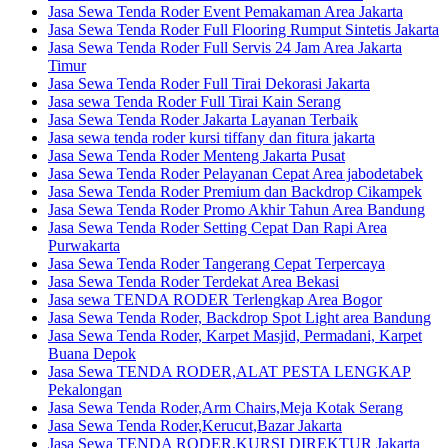
Jasa Sewa Tenda Roder Event Pemakaman Area Jakarta
Jasa Sewa Tenda Roder Full Flooring Rumput Sintetis Jakarta
Jasa Sewa Tenda Roder Full Servis 24 Jam Area Jakarta
Timur
Jasa Sewa Tenda Roder Full Tirai Dekorasi Jakarta
Jasa sewa Tenda Roder Full Tirai Kain Serang
Jasa Sewa Tenda Roder Jakarta Layanan Terbaik
Jasa sewa tenda roder kursi tiffany dan fitura jakarta
Jasa Sewa Tenda Roder Menteng Jakarta Pusat
Jasa Sewa Tenda Roder Pelayanan Cepat Area jabodetabek
Jasa Sewa Tenda Roder Premium dan Backdrop Cikampek
Jasa Sewa Tenda Roder Promo Akhir Tahun Area Bandung
Jasa Sewa Tenda Roder Setting Cepat Dan Rapi Area
Purwakarta
Jasa Sewa Tenda Roder Tangerang Cepat Terpercaya
Jasa Sewa Tenda Roder Terdekat Area Bekasi
Jasa sewa TENDA RODER Terlengkap Area Bogor
Jasa Sewa Tenda Roder, Backdrop Spot Light area Bandung
Jasa Sewa Tenda Roder, Karpet Masjid, Permadani, Karpet
Buana Depok
Jasa Sewa TENDA RODER,ALAT PESTA LENGKAP
Pekalongan
Jasa Sewa Tenda Roder,Arm Chairs,Meja Kotak Serang
Jasa Sewa Tenda Roder,Kerucut,Bazar Jakarta
Jasa Sewa TENDA RODER,KURSI DIREKTUR Jakarta