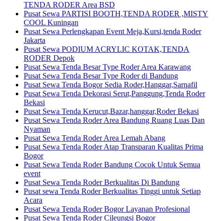
TENDA RODER Area BSD
Pusat Sewa PARTISI BOOTH,TENDA RODER ,MISTY
COOL Kuningan
Pusat Sewa Perlengkapan Event Meja,Kursi,tenda Roder
Jakarta
Pusat Sewa PODIUM ACRYLIC KOTAK,TENDA
RODER Depok
Pusat Sewa Tenda Besar Type Roder Area Karawang
Pusat Sewa Tenda Besar Type Roder di Bandung
Pusat Sewa Tenda Bogor Sedia Roder,Hanggar,Sarnafil
Pusat Sewa Tenda Dekorasi Serut,Panggung,Tenda Roder
Bekasi
Pusat Sewa Tenda Kerucut,Bazar,hanggar,Roder Bekasi
Pusat Sewa Tenda Roder Area Bandung Ruang Luas Dan
Nyaman
Pusat Sewa Tenda Roder Area Lemah Abang
Pusat Sewa Tenda Roder Atap Transparan Kualitas Prima
Bogor
Pusat Sewa Tenda Roder Bandung Cocok Untuk Semua
event
Pusat Sewa Tenda Roder Berkualitas Di Bandung
Pusat sewa Tenda Roder Berkualitas Tinggi untuk Setiap
Acara
Pusat Sewa Tenda Roder Bogor Layanan Profesional
Pusat Sewa Tenda Roder Cileungsi Bogor