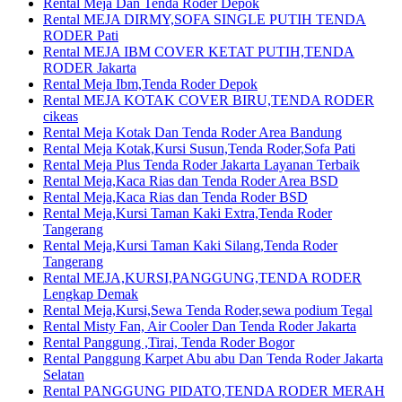
Rental Meja Dan Tenda Roder Depok
Rental MEJA DIRMY,SOFA SINGLE PUTIH TENDA
RODER Pati
Rental MEJA IBM COVER KETAT PUTIH,TENDA
RODER Jakarta
Rental Meja Ibm,Tenda Roder Depok
Rental MEJA KOTAK COVER BIRU,TENDA RODER
cikeas
Rental Meja Kotak Dan Tenda Roder Area Bandung
Rental Meja Kotak,Kursi Susun,Tenda Roder,Sofa Pati
Rental Meja Plus Tenda Roder Jakarta Layanan Terbaik
Rental Meja,Kaca Rias dan Tenda Roder Area BSD
Rental Meja,Kaca Rias dan Tenda Roder BSD
Rental Meja,Kursi Taman Kaki Extra,Tenda Roder
Tangerang
Rental Meja,Kursi Taman Kaki Silang,Tenda Roder
Tangerang
Rental MEJA,KURSI,PANGGUNG,TENDA RODER
Lengkap Demak
Rental Meja,Kursi,Sewa Tenda Roder,sewa podium Tegal
Rental Misty Fan, Air Cooler Dan Tenda Roder Jakarta
Rental Panggung ,Tirai, Tenda Roder Bogor
Rental Panggung Karpet Abu abu Dan Tenda Roder Jakarta
Selatan
Rental PANGGUNG PIDATO,TENDA RODER MERAH