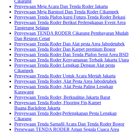
Cikarang
Penyewaan Meja Acara Dan Tenda Roder Jakarta
Penyewaan Meja Barstool Dan Tenda Roder Cikampek
Penyewaan Tenda Plafon,kursi Futura,Tenda Roder Bekasi
Penyewaan Tenda Roder Berikut Perlengkapan Event Area
Tangerang Selatan
Penyewaan TENDA RODER Cikarang Pembayaran Mudah
Dan Respon Cepat
Penyewaan Tenda Roder Dan Alat pesta Area Jabodetabek
Penyewaan Tenda Roder Dan Karpet premium Bogor
Penyewaan Tenda Roder Dan Tenda Plafon Serut Area BSD
Penyewaan Tenda Roder Kenyamanan Terbaik Jakarta Utara
Penyewaan Tenda Roder Lengkap Dengan Alat pesta
Cikampek
Penyewaan Tenda Roder Untuk Acara Meriah Jakarta
Penyewaan Tenda Roder, Alat Pesta Area Jabodetabek
Penyewaan Tenda Roder, Alat Pesta Paling Lengkap
Karawang
Penyewaan Tenda Roder, Berkualitas Jakarta Barat
Penyewaan Tenda Roder, Flooring Fin,Karpet
Buana,Backdrop Jakarta
Penyewaan Tenda Roder,Perlengkapan Pesta Lengkap
Cikarang
Penyewaan Tenda Sarnafil Acara Dan Tenda Roder Bogor
Persewaan TENDA RODER Aman Segala Cuaca Area