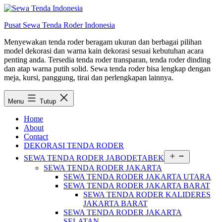
Lewati
ke
Pusat Sewa Tenda Roder Indonesia
konten
Menyewakan tenda roder beragam ukuran dan berbagai pilihan
model dekorasi dan warna kain dekorasi sesuai kebutuhan acara
penting anda. Tersedia tenda roder transparan, tenda roder dinding
dan atap warna putih solid. Sewa tenda roder bisa lengkap dengan
meja, kursi, panggung, tirai dan perlengkapan lainnya.
Menu
Tutup
Home
About
Contact
DEKORASI TENDA RODER
Buka
SEWA TENDA RODER JABODETABEK
menu
SEWA TENDA RODER JAKARTA
SEWA TENDA RODER JAKARTA UTARA
SEWA TENDA RODER JAKARTA BARAT
SEWA TENDA RODER KALIDERES
JAKARTA BARAT
SEWA TENDA RODER JAKARTA
SELATAN