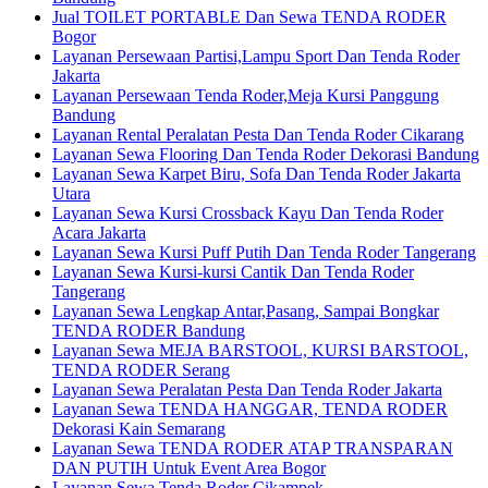
Jual TOILET PORTABLE Dan Sewa TENDA RODER
Bogor
Layanan Persewaan Partisi,Lampu Sport Dan Tenda Roder
Jakarta
Layanan Persewaan Tenda Roder,Meja Kursi Panggung
Bandung
Layanan Rental Peralatan Pesta Dan Tenda Roder Cikarang
Layanan Sewa Flooring Dan Tenda Roder Dekorasi Bandung
Layanan Sewa Karpet Biru, Sofa Dan Tenda Roder Jakarta
Utara
Layanan Sewa Kursi Crossback Kayu Dan Tenda Roder
Acara Jakarta
Layanan Sewa Kursi Puff Putih Dan Tenda Roder Tangerang
Layanan Sewa Kursi-kursi Cantik Dan Tenda Roder
Tangerang
Layanan Sewa Lengkap Antar,Pasang, Sampai Bongkar
TENDA RODER Bandung
Layanan Sewa MEJA BARSTOOL, KURSI BARSTOOL,
TENDA RODER Serang
Layanan Sewa Peralatan Pesta Dan Tenda Roder Jakarta
Layanan Sewa TENDA HANGGAR, TENDA RODER
Dekorasi Kain Semarang
Layanan Sewa TENDA RODER ATAP TRANSPARAN
DAN PUTIH Untuk Event Area Bogor
Layanan Sewa Tenda Roder Cikampek