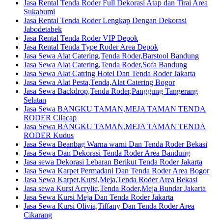
Jasa Rental Tenda Roder Full Dekorasi Atap dan Tirai Area
Sukabumi
Jasa Rental Tenda Roder Lengkap Dengan Dekorasi
Jabodetabek
Jasa Rental Tenda Roder VIP Depok
Jasa Rental Tenda Type Roder Area Depok
Jasa Sewa Alat Catering,Tenda Roder,Barstool Bandung
Jasa Sewa Alat Catering,Tenda Roder,Sofa Bandung
Jasa Sewa Alat Catring Hotel Dan Tenda Roder Jakarta
Jasa Sewa Alat Pesta,Tenda,Alat Catering Bogor
Jasa Sewa Backdrop,Tenda Roder,Panggung Tangerang
Selatan
Jasa Sewa BANGKU TAMAN,MEJA TAMAN TENDA
RODER Cilacap
Jasa Sewa BANGKU TAMAN,MEJA TAMAN TENDA
RODER Kudus
Jasa Sewa Beanbag Warna warni Dan Tenda Roder Bekasi
Jasa Sewa Dan Dekorasi Tenda Roder Area Bandung
Jasa sewa Dekorasi Lebaran Berikut Tenda Roder Jakarta
Jasa Sewa Karpet Permadani Dan Tenda Roder Area Bogor
Jasa Sewa Karpet,Kursi,Meja,Tenda Roder Area Bekasi
Jasa sewa Kursi Acrylic,Tenda Roder,Meja Bundar Jakarta
Jasa Sewa Kursi Meja Dan Tenda Roder Jakarta
Jasa Sewa Kursi Olivia,Tiffany Dan Tenda Roder Area
Cikarang