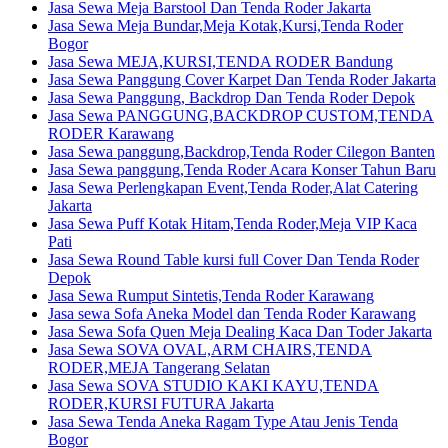
Jasa Sewa Meja Barstool Dan Tenda Roder Jakarta
Jasa Sewa Meja Bundar,Meja Kotak,Kursi,Tenda Roder
Bogor
Jasa Sewa MEJA,KURSI,TENDA RODER Bandung
Jasa Sewa Panggung Cover Karpet Dan Tenda Roder Jakarta
Jasa Sewa Panggung, Backdrop Dan Tenda Roder Depok
Jasa Sewa PANGGUNG,BACKDROP CUSTOM,TENDA
RODER Karawang
Jasa Sewa panggung,Backdrop,Tenda Roder Cilegon Banten
Jasa Sewa panggung,Tenda Roder Acara Konser Tahun Baru
Jasa Sewa Perlengkapan Event,Tenda Roder,Alat Catering
Jakarta
Jasa Sewa Puff Kotak Hitam,Tenda Roder,Meja VIP Kaca
Pati
Jasa Sewa Round Table kursi full Cover Dan Tenda Roder
Depok
Jasa Sewa Rumput Sintetis,Tenda Roder Karawang
Jasa sewa Sofa Aneka Model dan Tenda Roder Karawang
Jasa Sewa Sofa Quen Meja Dealing Kaca Dan Toder Jakarta
Jasa Sewa SOVA OVAL,ARM CHAIRS,TENDA
RODER,MEJA Tangerang Selatan
Jasa Sewa SOVA STUDIO KAKI KAYU,TENDA
RODER,KURSI FUTURA Jakarta
Jasa Sewa Tenda Aneka Ragam Type Atau Jenis Tenda
Bogor