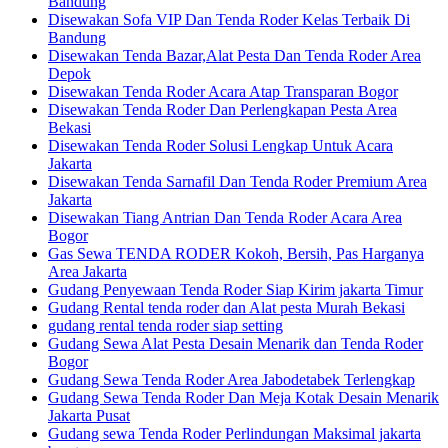
Bandung
Disewakan Sofa VIP Dan Tenda Roder Kelas Terbaik Di
Bandung
Disewakan Tenda Bazar,Alat Pesta Dan Tenda Roder Area
Depok
Disewakan Tenda Roder Acara Atap Transparan Bogor
Disewakan Tenda Roder Dan Perlengkapan Pesta Area
Bekasi
Disewakan Tenda Roder Solusi Lengkap Untuk Acara
Jakarta
Disewakan Tenda Sarnafil Dan Tenda Roder Premium Area
Jakarta
Disewakan Tiang Antrian Dan Tenda Roder Acara Area
Bogor
Gas Sewa TENDA RODER Kokoh, Bersih, Pas Harganya
Area Jakarta
Gudang Penyewaan Tenda Roder Siap Kirim jakarta Timur
Gudang Rental tenda roder dan Alat pesta Murah Bekasi
gudang rental tenda roder siap setting
Gudang Sewa Alat Pesta Desain Menarik dan Tenda Roder
Bogor
Gudang Sewa Tenda Roder Area Jabodetabek Terlengkap
Gudang Sewa Tenda Roder Dan Meja Kotak Desain Menarik
Jakarta Pusat
Gudang sewa Tenda Roder Perlindungan Maksimal jakarta