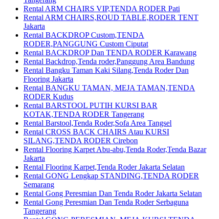
Rental ARM CHAIRS VIP,TENDA RODER Pati
Rental ARM CHAIRS,ROUD TABLE,RODER TENT
Jakarta
Rental BACKDROP Custom,TENDA
RODER,PANGGUNG Custom Ciputat
Rental BACKDROP Dan TENDA RODER Karawang
Rental Backdrop,Tenda roder,Panggung Area Bandung
Rental Bangku Taman Kaki Silang,Tenda Roder Dan
Flooring Jakarta
Rental BANGKU TAMAN, MEJA TAMAN,TENDA
RODER Kudus
Rental BARSTOOL PUTIH KURSI BAR
KOTAK,TENDA RODER Tangerang
Rental Barstool,Tenda Roder,Sofa Area Tangsel
Rental CROSS BACK CHAIRS Atau KURSI
SILANG,TENDA RODER Cirebon
Rental Flooring Karpet Abu-abu,Tenda Roder,Tenda Bazar
Jakarta
Rental Flooring Karpet,Tenda Roder Jakarta Selatan
Rental GONG Lengkap STANDING,TENDA RODER
Semarang
Rental Gong Peresmian Dan Tenda Roder Jakarta Selatan
Rental Gong Peresmian Dan Tenda Roder Serbaguna
Tangerang