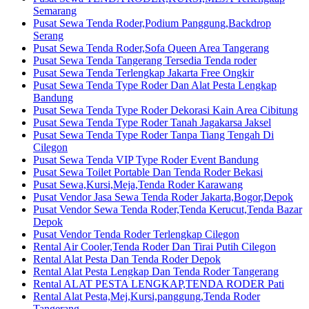
Semarang
Pusat Sewa Tenda Roder,Podium Panggung,Backdrop
Serang
Pusat Sewa Tenda Roder,Sofa Queen Area Tangerang
Pusat Sewa Tenda Tangerang Tersedia Tenda roder
Pusat Sewa Tenda Terlengkap Jakarta Free Ongkir
Pusat Sewa Tenda Type Roder Dan Alat Pesta Lengkap
Bandung
Pusat Sewa Tenda Type Roder Dekorasi Kain Area Cibitung
Pusat Sewa Tenda Type Roder Tanah Jagakarsa Jaksel
Pusat Sewa Tenda Type Roder Tanpa Tiang Tengah Di
Cilegon
Pusat Sewa Tenda VIP Type Roder Event Bandung
Pusat Sewa Toilet Portable Dan Tenda Roder Bekasi
Pusat Sewa,Kursi,Meja,Tenda Roder Karawang
Pusat Vendor Jasa Sewa Tenda Roder Jakarta,Bogor,Depok
Pusat Vendor Sewa Tenda Roder,Tenda Kerucut,Tenda Bazar
Depok
Pusat Vendor Tenda Roder Terlengkap Cilegon
Rental Air Cooler,Tenda Roder Dan Tirai Putih Cilegon
Rental Alat Pesta Dan Tenda Roder Depok
Rental Alat Pesta Lengkap Dan Tenda Roder Tangerang
Rental ALAT PESTA LENGKAP,TENDA RODER Pati
Rental Alat Pesta,Mej,Kursi,panggung,Tenda Roder
Tangerang