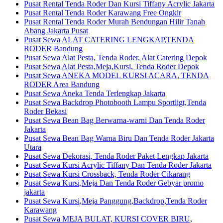
Pusat Rental Tenda Roder Dan Kursi Tiffany Acrylic Jakarta
Pusat Rental Tenda Roder Karawang Free Ongkir
Pusat Rental Tenda Roder Murah Bendungan Hilir Tanah
Abang Jakarta Pusat
Pusat Sewa ALAT CATERING LENGKAP,TENDA
RODER Bandung
Pusat Sewa Alat Pesta, Tenda Roder, Alat Catering Depok
Pusat Sewa Alat Pesta,Meja,Kursi, Tenda Roder Depok
Pusat Sewa ANEKA MODEL KURSI ACARA, TENDA
RODER Area Bandung
Pusat Sewa Aneka Tenda Terlengkap Jakarta
Pusat Sewa Backdrop Photobooth Lampu Sportligt,Tenda
Roder Bekasi
Pusat Sewa Bean Bag Berwarna-warni Dan Tenda Roder
Jakarta
Pusat Sewa Bean Bag Warna Biru Dan Tenda Roder Jakarta
Utara
Pusat Sewa Dekorasi, Tenda Roder Paket Lengkap Jakarta
Pusat Sewa Kursi Acrylic Tiffany Dan Tenda Roder Jakarta
Pusat Sewa Kursi Crossback, Tenda Roder Cikarang
Pusat Sewa Kursi,Meja Dan Tenda Roder Gebyar promo
jakarta
Pusat Sewa Kursi,Meja Panggung,Backdrop,Tenda Roder
Karawang
Pusat Sewa MEJA BULAT, KURSI COVER BIRU,