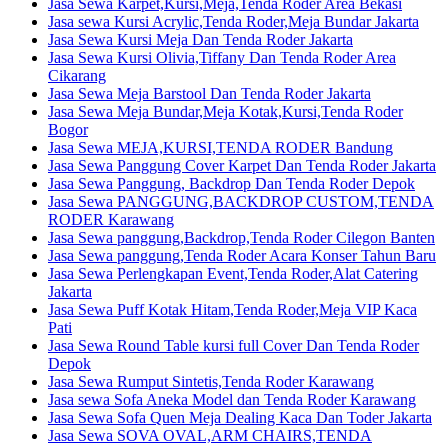
Jasa Sewa Karpet,Kursi,Meja,Tenda Roder Area Bekasi
Jasa sewa Kursi Acrylic,Tenda Roder,Meja Bundar Jakarta
Jasa Sewa Kursi Meja Dan Tenda Roder Jakarta
Jasa Sewa Kursi Olivia,Tiffany Dan Tenda Roder Area
Cikarang
Jasa Sewa Meja Barstool Dan Tenda Roder Jakarta
Jasa Sewa Meja Bundar,Meja Kotak,Kursi,Tenda Roder
Bogor
Jasa Sewa MEJA,KURSI,TENDA RODER Bandung
Jasa Sewa Panggung Cover Karpet Dan Tenda Roder Jakarta
Jasa Sewa Panggung, Backdrop Dan Tenda Roder Depok
Jasa Sewa PANGGUNG,BACKDROP CUSTOM,TENDA
RODER Karawang
Jasa Sewa panggung,Backdrop,Tenda Roder Cilegon Banten
Jasa Sewa panggung,Tenda Roder Acara Konser Tahun Baru
Jasa Sewa Perlengkapan Event,Tenda Roder,Alat Catering
Jakarta
Jasa Sewa Puff Kotak Hitam,Tenda Roder,Meja VIP Kaca
Pati
Jasa Sewa Round Table kursi full Cover Dan Tenda Roder
Depok
Jasa Sewa Rumput Sintetis,Tenda Roder Karawang
Jasa sewa Sofa Aneka Model dan Tenda Roder Karawang
Jasa Sewa Sofa Quen Meja Dealing Kaca Dan Toder Jakarta
Jasa Sewa SOVA OVAL,ARM CHAIRS,TENDA