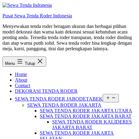
Lewati
ke
Pusat Sewa Tenda Roder Indonesia
konten
Menyewakan tenda roder beragam ukuran dan berbagai pilihan
model dekorasi dan warna kain dekorasi sesuai kebutuhan acara
penting anda. Tersedia tenda roder transparan, tenda roder dinding
dan atap warna putih solid. Sewa tenda roder bisa lengkap dengan
meja, kursi, panggung, tirai dan perlengkapan lainnya.
Menu
Tutup
Home
About
Contact
DEKORASI TENDA RODER
Buka
SEWA TENDA RODER JABODETABEK
menu
SEWA TENDA RODER JAKARTA
SEWA TENDA RODER JAKARTA UTARA
SEWA TENDA RODER JAKARTA BARAT
SEWA TENDA RODER KALIDERES
JAKARTA BARAT
SEWA TENDA RODER JAKARTA
SELATAN