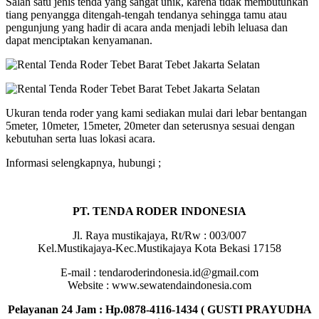
Salah satu jenis tenda yang sangat unik, karena tidak membutuhkan
tiang penyangga ditengah-tengah tendanya sehingga tamu atau
pengunjung yang hadir di acara anda menjadi lebih leluasa dan
dapat menciptakan kenyamanan.
Ukuran tenda roder yang kami sediakan mulai dari lebar bentangan
5meter, 10meter, 15meter, 20meter dan seterusnya sesuai dengan
kebutuhan serta luas lokasi acara.
Informasi selengkapnya, hubungi ;
PT. TENDA RODER INDONESIA
Jl. Raya mustikajaya, Rt/Rw : 003/007
Kel.Mustikajaya-Kec.Mustikajaya Kota Bekasi 17158
E-mail : tendaroderindonesia.id@gmail.com
Website : www.sewatendaindonesia.com
Pelayanan 24 Jam : Hp.0878-4116-1434 ( GUSTI PRAYUDHA