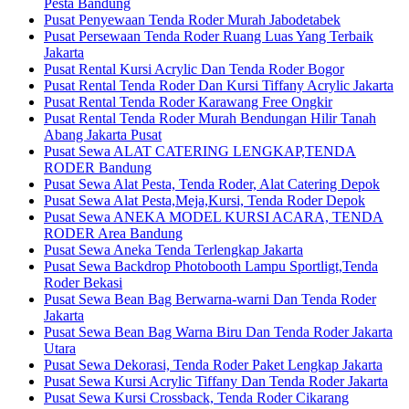
Pesta Bandung
Pusat Penyewaan Tenda Roder Murah Jabodetabek
Pusat Persewaan Tenda Roder Ruang Luas Yang Terbaik
Jakarta
Pusat Rental Kursi Acrylic Dan Tenda Roder Bogor
Pusat Rental Tenda Roder Dan Kursi Tiffany Acrylic Jakarta
Pusat Rental Tenda Roder Karawang Free Ongkir
Pusat Rental Tenda Roder Murah Bendungan Hilir Tanah
Abang Jakarta Pusat
Pusat Sewa ALAT CATERING LENGKAP,TENDA
RODER Bandung
Pusat Sewa Alat Pesta, Tenda Roder, Alat Catering Depok
Pusat Sewa Alat Pesta,Meja,Kursi, Tenda Roder Depok
Pusat Sewa ANEKA MODEL KURSI ACARA, TENDA
RODER Area Bandung
Pusat Sewa Aneka Tenda Terlengkap Jakarta
Pusat Sewa Backdrop Photobooth Lampu Sportligt,Tenda
Roder Bekasi
Pusat Sewa Bean Bag Berwarna-warni Dan Tenda Roder
Jakarta
Pusat Sewa Bean Bag Warna Biru Dan Tenda Roder Jakarta
Utara
Pusat Sewa Dekorasi, Tenda Roder Paket Lengkap Jakarta
Pusat Sewa Kursi Acrylic Tiffany Dan Tenda Roder Jakarta
Pusat Sewa Kursi Crossback, Tenda Roder Cikarang