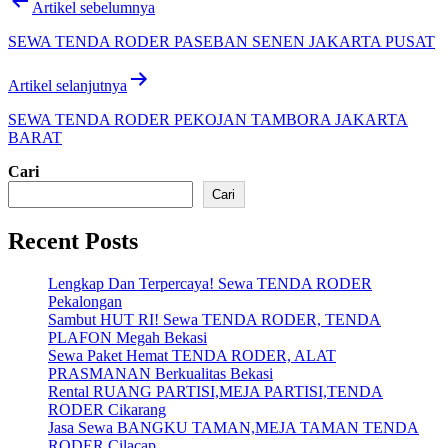
Navigasi
Artikel sebelumnya
pos
SEWA TENDA RODER PASEBAN SENEN JAKARTA PUSAT
Artikel selanjutnya
SEWA TENDA RODER PEKOJAN TAMBORA JAKARTA
BARAT
Cari
Cari
Recent Posts
Lengkap Dan Terpercaya! Sewa TENDA RODER
Pekalongan
Sambut HUT RI! Sewa TENDA RODER, TENDA
PLAFON Megah Bekasi
Sewa Paket Hemat TENDA RODER, ALAT
PRASMANAN Berkualitas Bekasi
Rental RUANG PARTISI,MEJA PARTISI,TENDA
RODER Cikarang
Jasa Sewa BANGKU TAMAN,MEJA TAMAN TENDA
RODER Cilacap