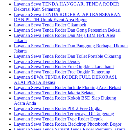
Layanan Sewa TENDA HANGGAR, TENDA RODER
Dekorasi Kain Semarang
Layanan Sewa TENDA RODER ATAP TRANSPARAN
DAN PUTIH Untuk Event Area Bogor
Layanan Sewa Tenda Roder Cikampek
Layanan Sewa Tenda Roder Dan Gong Peresmian Bekasi
Layanan Sewa Tenda Roder Dan Meja IBM HPL Area
Jakarta
Layanan Sewa Tenda Roder Dan Panggung Berbagai Ukuran
Jakarta
Layanan Sewa Tenda Roder Dan Toilet Portable Cikarang
Layanan Sewa Tenda Roder Depok
Layanan Sewa Tenda Roder Free Ongkir Jakarta barat
Layanan Sewa Tenda Roder Free Ongkir Tangerang
Layanan SEWA TENDA RODER FULL DEKORASI,
ALAT PESTA Bekasi
Layanan Sewa Tenda Roder Include Flooring Area Bekasi
Layanan Sewa Tenda Roder Jakarta Selatan
Layanan Sewa Tenda Roder Kokoh BSD Siap Dukung
Acara Anda
Layanan Sewa Tenda Roder PIK 2 Free Ongkir
Layanan Sewa Tenda Roder Terpercaya Di Tangerang
Layanan Sewa Tenda Roder Type Roder Depok
Layanan Sewa Tenda Roder, Backdrop Photobooth Bogor
Layanan Sewa Tenda Sarnafil,Tenda Roder Premium Jakarta