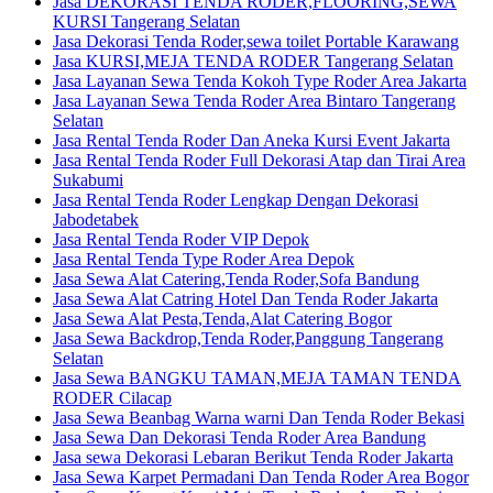
Jasa DEKORASI TENDA RODER,FLOORING,SEWA
KURSI Tangerang Selatan
Jasa Dekorasi Tenda Roder,sewa toilet Portable Karawang
Jasa KURSI,MEJA TENDA RODER Tangerang Selatan
Jasa Layanan Sewa Tenda Kokoh Type Roder Area Jakarta
Jasa Layanan Sewa Tenda Roder Area Bintaro Tangerang
Selatan
Jasa Rental Tenda Roder Dan Aneka Kursi Event Jakarta
Jasa Rental Tenda Roder Full Dekorasi Atap dan Tirai Area
Sukabumi
Jasa Rental Tenda Roder Lengkap Dengan Dekorasi
Jabodetabek
Jasa Rental Tenda Roder VIP Depok
Jasa Rental Tenda Type Roder Area Depok
Jasa Sewa Alat Catering,Tenda Roder,Sofa Bandung
Jasa Sewa Alat Catring Hotel Dan Tenda Roder Jakarta
Jasa Sewa Alat Pesta,Tenda,Alat Catering Bogor
Jasa Sewa Backdrop,Tenda Roder,Panggung Tangerang
Selatan
Jasa Sewa BANGKU TAMAN,MEJA TAMAN TENDA
RODER Cilacap
Jasa Sewa Beanbag Warna warni Dan Tenda Roder Bekasi
Jasa Sewa Dan Dekorasi Tenda Roder Area Bandung
Jasa sewa Dekorasi Lebaran Berikut Tenda Roder Jakarta
Jasa Sewa Karpet Permadani Dan Tenda Roder Area Bogor