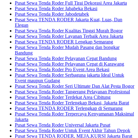
Pusat Sewa Tenda Roder Full Tirai Dekorasi Area Jakarta
Pusat Sewa Tenda Roder Jababeka Bekasi
Pusat Sewa Tenda Roder Jabodetabek
Pusat Sewa TENDA RODER Jakarta Kuat, Luas, Dan
Elegan
Pusat Sewa Tenda Roder Kualitas Tinggi Murah Bogor
Pusat Sewa Tenda Roder Layanan Terbaik Area Jakarta
Pusat Sewa TENDA RODER Lengkap Semarang
Pusat Sewa Tenda Roder Mudah Pasang dan bongkar
Bandung
Pusat Sewa Tenda Roder Pelayanan Cepat Bandung
Pusat Sewa Tenda Roder Pelayanan Cepat di Karawang
Pusat Sewa Tenda Roder Pro Event Area Bekasi
Pusat Sewa Tenda Roder Serbaguna jakarta Ideal Untuk
Event maupun Gudang
Pusat Sewa Tenda Roder Seri Ultimate Dan Alat Pesta Bogor
Pusat Sewa Tenda Roder Tangerang Pelayanan Profesional
Pusat Sewa Tenda Roder Terdekat Area Cibitung
Pusat Sewa Tenda Roder Terlengkap Bekasi, Jakarta Barat
Pusat Sewa TENDA RODER Terlengkap di Semarang
Pusat Sewa Tenda Roder Terpercaya Kenyamanan Maksimal
Jakarta
Pusat Sewa Tenda Roder Universal Jakarta Pusat
Pusat Sewa Tenda Roder Untuk Event Akhir Tahun Depok
Pusat Sewa TENDA RODER, MEJA,KURSI Jakarta Barat