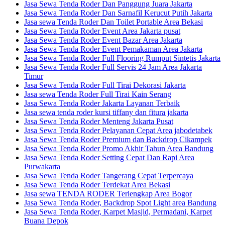
Jasa Sewa Tenda Roder Dan Panggung Juara Jakarta
Jasa Sewa Tenda Roder Dan Sarnafil Kerucut Putih Jakarta
Jasa sewa Tenda Roder Dan Toilet Portable Area Bekasi
Jasa Sewa Tenda Roder Event Area Jakarta pusat
Jasa Sewa Tenda Roder Event Bazar Area Jakarta
Jasa Sewa Tenda Roder Event Pemakaman Area Jakarta
Jasa Sewa Tenda Roder Full Flooring Rumput Sintetis Jakarta
Jasa Sewa Tenda Roder Full Servis 24 Jam Area Jakarta
Timur
Jasa Sewa Tenda Roder Full Tirai Dekorasi Jakarta
Jasa sewa Tenda Roder Full Tirai Kain Serang
Jasa Sewa Tenda Roder Jakarta Layanan Terbaik
Jasa sewa tenda roder kursi tiffany dan fitura jakarta
Jasa Sewa Tenda Roder Menteng Jakarta Pusat
Jasa Sewa Tenda Roder Pelayanan Cepat Area jabodetabek
Jasa Sewa Tenda Roder Premium dan Backdrop Cikampek
Jasa Sewa Tenda Roder Promo Akhir Tahun Area Bandung
Jasa Sewa Tenda Roder Setting Cepat Dan Rapi Area
Purwakarta
Jasa Sewa Tenda Roder Tangerang Cepat Terpercaya
Jasa Sewa Tenda Roder Terdekat Area Bekasi
Jasa sewa TENDA RODER Terlengkap Area Bogor
Jasa Sewa Tenda Roder, Backdrop Spot Light area Bandung
Jasa Sewa Tenda Roder, Karpet Masjid, Permadani, Karpet
Buana Depok