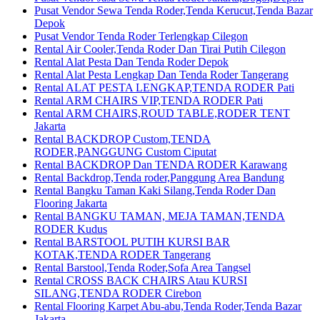
Pusat Vendor Sewa Tenda Roder,Tenda Kerucut,Tenda Bazar
Depok
Pusat Vendor Tenda Roder Terlengkap Cilegon
Rental Air Cooler,Tenda Roder Dan Tirai Putih Cilegon
Rental Alat Pesta Dan Tenda Roder Depok
Rental Alat Pesta Lengkap Dan Tenda Roder Tangerang
Rental ALAT PESTA LENGKAP,TENDA RODER Pati
Rental ARM CHAIRS VIP,TENDA RODER Pati
Rental ARM CHAIRS,ROUD TABLE,RODER TENT
Jakarta
Rental BACKDROP Custom,TENDA
RODER,PANGGUNG Custom Ciputat
Rental BACKDROP Dan TENDA RODER Karawang
Rental Backdrop,Tenda roder,Panggung Area Bandung
Rental Bangku Taman Kaki Silang,Tenda Roder Dan
Flooring Jakarta
Rental BANGKU TAMAN, MEJA TAMAN,TENDA
RODER Kudus
Rental BARSTOOL PUTIH KURSI BAR
KOTAK,TENDA RODER Tangerang
Rental Barstool,Tenda Roder,Sofa Area Tangsel
Rental CROSS BACK CHAIRS Atau KURSI
SILANG,TENDA RODER Cirebon
Rental Flooring Karpet Abu-abu,Tenda Roder,Tenda Bazar
Jakarta