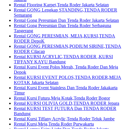
Rental Flooring Karpet,Tenda Roder Jakarta Selatan
Rental GONG Lengkap STANDING,TENDA RODER
Semarang
Rental Gong Peresmian Dan Tenda Roder Jakarta Selatan
Rental Gong Peresmian Dan Tenda Roder Serbaguna
Tangerang
Rental GONG PERESMIAN, MEJA,KURSI,TENDA
RODER DepoK
Rental GONG PERESMIAN,PODIUM SIRINE,TENDA
RODER Cilacap
Rental KURSI ACRYLIC,TENDA RODER ,KURSI
TIFFANY KAYU Bandung
Rental Kursi Event Polos Merah, Tenda Roder Dan Meja
Depok
Rental KURSI EVENT POLOS,TENDA RODER,MEJA
KOTAK Jakarta Selatan
Rental Kursi Event Stainless Dan Tenda Roder Jakakarta
Timur
Rental Kursi Futura,Meja Kotak,Tenda Roder Bogor
Rental KURSI OLIVIA GOLD,TENDA RODER Jepara
Rental KURSI TEST FUTURA Dan TENDA RODER
Bandung
Rental Kursi Tiffany Acrylic,Tenda Roder Teluk Jambe
Rental Kursi,Meja,Tenda Roder Purwakarta