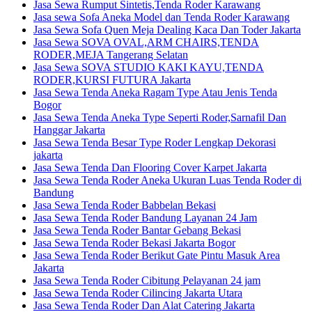
Jasa Sewa Rumput Sintetis,Tenda Roder Karawang
Jasa sewa Sofa Aneka Model dan Tenda Roder Karawang
Jasa Sewa Sofa Quen Meja Dealing Kaca Dan Toder Jakarta
Jasa Sewa SOVA OVAL,ARM CHAIRS,TENDA
RODER,MEJA Tangerang Selatan
Jasa Sewa SOVA STUDIO KAKI KAYU,TENDA
RODER,KURSI FUTURA Jakarta
Jasa Sewa Tenda Aneka Ragam Type Atau Jenis Tenda
Bogor
Jasa Sewa Tenda Aneka Type Seperti Roder,Sarnafil Dan
Hanggar Jakarta
Jasa Sewa Tenda Besar Type Roder Lengkap Dekorasi
jakarta
Jasa Sewa Tenda Dan Flooring Cover Karpet Jakarta
Jasa Sewa Tenda Roder Aneka Ukuran Luas Tenda Roder di
Bandung
Jasa Sewa Tenda Roder Babbelan Bekasi
Jasa Sewa Tenda Roder Bandung Layanan 24 Jam
Jasa Sewa Tenda Roder Bantar Gebang Bekasi
Jasa Sewa Tenda Roder Bekasi Jakarta Bogor
Jasa Sewa Tenda Roder Berikut Gate Pintu Masuk Area
Jakarta
Jasa Sewa Tenda Roder Cibitung Pelayanan 24 jam
Jasa Sewa Tenda Roder Cilincing Jakarta Utara
Jasa Sewa Tenda Roder Dan Alat Catering Jakarta