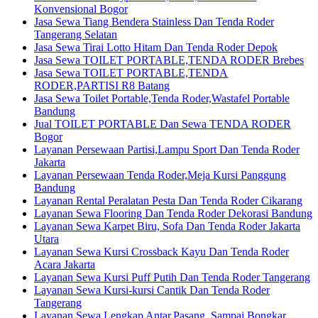
Konvensional Bogor
Jasa Sewa Tiang Bendera Stainless Dan Tenda Roder
Tangerang Selatan
Jasa Sewa Tirai Lotto Hitam Dan Tenda Roder Depok
Jasa Sewa TOILET PORTABLE,TENDA RODER Brebes
Jasa Sewa TOILET PORTABLE,TENDA
RODER,PARTISI R8 Batang
Jasa Sewa Toilet Portable,Tenda Roder,Wastafel Portable
Bandung
Jual TOILET PORTABLE Dan Sewa TENDA RODER
Bogor
Layanan Persewaan Partisi,Lampu Sport Dan Tenda Roder
Jakarta
Layanan Persewaan Tenda Roder,Meja Kursi Panggung
Bandung
Layanan Rental Peralatan Pesta Dan Tenda Roder Cikarang
Layanan Sewa Flooring Dan Tenda Roder Dekorasi Bandung
Layanan Sewa Karpet Biru, Sofa Dan Tenda Roder Jakarta
Utara
Layanan Sewa Kursi Crossback Kayu Dan Tenda Roder
Acara Jakarta
Layanan Sewa Kursi Puff Putih Dan Tenda Roder Tangerang
Layanan Sewa Kursi-kursi Cantik Dan Tenda Roder
Tangerang
Layanan Sewa Lengkap Antar,Pasang, Sampai Bongkar