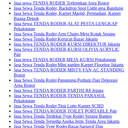
Jasa sewa TENDA RODER Terlengkap Area Bogor
Jasa Sewa Tenda Roder, Backdrop Spot Light area Bandung
Jasa Sewa Tenda Roder, Karpet Masjid, Permadani, Karpet
Buana Depok
Jasa Sewa TENDA RODER,ALAT PESTA LENGKAP
Pekalongan
Jasa Sewa Tenda Roder,Arm Chairs,Meja Kotak Serang
Jasa Sewa Tenda Roder,Kerucut,Bazar Jakarta
Jasa Sewa TENDA RODER,KURSI DIREKTUR Jakarta
Jasa Sewa TENDA RODER,KURSI OLIVIA ACRYLIC
Pati
Jasa sewa TENDA RODER,MEJA,KURSI Pekalongan
Jasa Sewa Tenda Roder,Mini garden,Karpet Flooring Jakarta
Jasa Sewa TENDA RODER,MISTY FAN,AC STANDING
Bogor
Jasa Sewa Tenda Roder,Panggung,Podium Dan Dekorasi
Area Bogor
Jasa Sewa TENDA RODER,PARTISI R8 Jepara
Jasa Sewa TENDA RODER,TENDA PARASOL
Pekalongan
Jasa Sewa Tenda Roder,Tirai Lotto,Karpet SCBD
Jasa Sewa TENDA RODER,TOILET PORTABLE Pati
Jasa Sewa Tenda Terdekat Type Roder Serang Banten
Jasa Sewa Tenda Tersedia Aneka Jenis Tenda Area Jakarta
Jasa Sewa Tenda Type Roder,Bazar,Sarnavil Dan