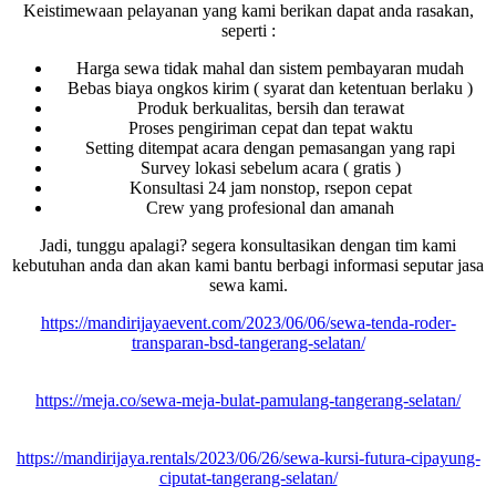
Keistimewaan pelayanan yang kami berikan dapat anda rasakan,
seperti :
Harga sewa tidak mahal dan sistem pembayaran mudah
Bebas biaya ongkos kirim ( syarat dan ketentuan berlaku )
Produk berkualitas, bersih dan terawat
Proses pengiriman cepat dan tepat waktu
Setting ditempat acara dengan pemasangan yang rapi
Survey lokasi sebelum acara ( gratis )
Konsultasi 24 jam nonstop, rsepon cepat
Crew yang profesional dan amanah
Jadi, tunggu apalagi? segera konsultasikan dengan tim kami
kebutuhan anda dan akan kami bantu berbagi informasi seputar jasa
sewa kami.
https://mandirijayaevent.com/2023/06/06/sewa-tenda-roder-
transparan-bsd-tangerang-selatan/
https://meja.co/sewa-meja-bulat-pamulang-tangerang-selatan/
https://mandirijaya.rentals/2023/06/26/sewa-kursi-futura-cipayung-
ciputat-tangerang-selatan/