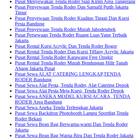
Pusat Menyewakan Tenda Roder Siap Kirim Area Tangerang
Pusat Penyewaan Tenda Roder Dan Sarnafil Putih Jakarta
Timur
Pusat Penyewaan Tenda Roder Kualitas Tinggi Dan Kursi
Pesta Bandung
Pusat Penyewaan Tenda Roder Murah Jabodetabek
Pusat Persewaan Tenda Roder Ruang Luas Yang Terbaik
Jakarta
Pusat Rental Kursi Acrylic Dan Tenda Roder Bogor
Pusat Rental Tenda Roder Dan Kursi Tiffany Acrylic Jakarta
Pusat Rental Tenda Roder Karawang Free Ongkir
Pusat Rental Tenda Roder Murah Bendungan Hilir Tanah
Abang Jakarta Pusat
Pusat Sewa ALAT CATERING LENGKAP,TENDA
RODER Bandung
Pusat Sewa Alat Pesta, Tenda Roder, Alat Catering Depok
Pusat Sewa Alat Pesta,Meja,Kursi, Tenda Roder Depok
Pusat Sewa ANEKA MODEL KURSI ACARA, TENDA
RODER Area Bandung
Pusat Sewa Aneka Tenda Terlengkap Jakarta
Pusat Sewa Backdrop Photobooth Lampu Sportligt,Tenda
Roder Bekasi
Pusat Sewa Bean Bag Berwarna-warni Dan Tenda Roder
Jakarta
Pusat Sewa Bean Bag Warna Biru Dan Tenda Roder Jakarta