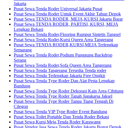
Jakarta
Pusat Sewa Tenda Roder Universal Jakarta Pusat
Pusat Sewa Tenda Roder Untuk Event Akhir Tahun Depok
Pusat Sewa TENDA RODER, MEJA,KURSI Jakarta Barat
Pusat Sewa TENDA RODER, PARTISI, KURSI, MEJA
Lengkap Bekasi
Pusat Sewa Tenda Roder,Flooring Rumput Sintetis Tangsel
Pusat Sewa Tenda Roder,Kursi Queen Area Tangerang
Pusat Sewa TENDA RODER,KURSI,MEJA Terlengkap
Semarang
Pusat Sewa Tenda Roder,Podium Panggung,Backdrop
Serang
Pusat Sewa Tenda Roder,Sofa Queen Area Tangerang
Pusat Sewa Tenda Tangerang Tersedia Tenda roder
Pusat Sewa Tenda Terlengkap Jakarta Free Ongkir
Pusat Sewa Tenda Type Roder Dan Alat Pesta Lengkap
Bandung
Pusat Sewa Tenda Type Roder Dekorasi Kain Area Cibitung
Pusat Sewa Tenda Type Roder Tanah Jagakarsa Jaksel
Pusat Sewa Tenda Type Roder Tanpa Tiang Tengah Di
Cilegon
Pusat Sewa Tenda VIP Type Roder Event Bandung
Pusat Sewa Toilet Portable Dan Tenda Roder Bekasi
Pusat Sewa,Kursi,Meja,Tenda Roder Karawang
Pusat Vendor Jasa Sewa Tenda Roder Jakarta,Bogor,Depok