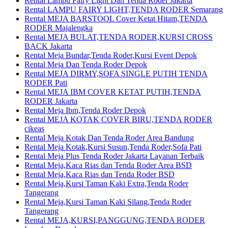
Rental Lampu Fairy Light Dan Tenda Roder Jakarta
Rental LAMPU FAIRY LIGHT,TENDA RODER Semarang
Rental MEJA BARSTOOL Cover Ketat Hitam,TENDA
RODER Majalengka
Rental MEJA BULAT,TENDA RODER,KURSI CROSS
BACK Jakarta
Rental Meja Bundar,Tenda Roder,Kursi Event Depok
Rental Meja Dan Tenda Roder Depok
Rental MEJA DIRMY,SOFA SINGLE PUTIH TENDA
RODER Pati
Rental MEJA IBM COVER KETAT PUTIH,TENDA
RODER Jakarta
Rental Meja Ibm,Tenda Roder Depok
Rental MEJA KOTAK COVER BIRU,TENDA RODER
cikeas
Rental Meja Kotak Dan Tenda Roder Area Bandung
Rental Meja Kotak,Kursi Susun,Tenda Roder,Sofa Pati
Rental Meja Plus Tenda Roder Jakarta Layanan Terbaik
Rental Meja,Kaca Rias dan Tenda Roder Area BSD
Rental Meja,Kaca Rias dan Tenda Roder BSD
Rental Meja,Kursi Taman Kaki Extra,Tenda Roder
Tangerang
Rental Meja,Kursi Taman Kaki Silang,Tenda Roder
Tangerang
Rental MEJA,KURSI,PANGGUNG,TENDA RODER