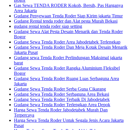
Bogor
Gas Sewa TENDA RODER Kokoh, Bersih, Pas Harganya
Area Jakarta
Gudang Penyewaan Tenda Roder Siap Kirim jakarta Timur
Gudang Rental tenda roder dan Alat pesta Murah Bekasi
gudang rental tenda roder siap setting
Gudang Sewa Alat Pesta Desain Menarik dan Tenda Roder
Bogor
Gudang Sewa Tenda Roder Area Jabodetabek Terlengkap
Gudang Sewa Tenda Roder Dan Meja Kotak Desain Menarik
Jakarta Pusat
Gudang sewa Tenda Roder Perlindungan Maksimal jakarta
barat
Gudang Sewa Tenda Roder Rangka Aluminium Fleksibel
Bogor
Gudang Sewa Tenda Roder Ruang Luas Serbaguna Area
Jakarta
Gudang Sewa Tenda Roder Serba Guna Cikarang
Gudang Sewa Tenda Roder Serbaguna Area Bekasi
Gudang Sewa Tenda Roder Terbaik Di Jabodetabek
Gudang Sewa Tenda Roder Terlengkap Area Depok
Harga Sewa Tenda Roder Jabodetabek Murah Dan
Terpercaya
Harga Sewa Tenda Roder Untuk Segala Jenis Acara Jakarta
Pusat