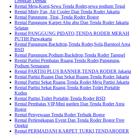
Lengkap Demak
Rental Meja,Kursi,Sewa Tenda Roder,sewa podium Tegal
Rental Misty Fan, Air Cooler Dan Tenda Roder Jakarta
Rental Panggung ,Tirai, Tenda Roder Bogor
Rental Panggung Karpet Abu abu Dan Tenda Roder Jakarta
Selatan
Rental PANGGUNG PIDATO,TENDA RODER MERAH
PUTIH Purwakarta
Rental Panggung,Backdrop,Tenda Roder,Sofa,Barstool Area
BSD
Rental Panggung,Podium,Backdrop,Tenda Roder Tangsel
Rental Partisi Pembatas Ruang,Tenda Roder,Panggung,
Podium Semarang
Rental PARTISI PLUS BANNER,TENDA RODER Jakarta
Rental Partisi Ruang Dan Sekat Ruang,Tenda Roder Jakarta
Rental Partisi Sekat Ruang,Tenda Roder,Meja Partisi Jakarta
Rental Partisi Sekat Ruang,Tenda Roder,Toilet Portable
Kudus
Rental Partisi,Toilet Portable,Tenda Roder BSD
Rental Pembatas VIP,Mini garden Dan Tenda Roder Area
Bogor
Rental Penyewaan Tenda Roder Terbaik Bogor
Rental Perlengkapan Event Dan Tenda Roder Bogor Free
Ongkir
Rental PERMADANI KARPET TURKI,TENDARODER