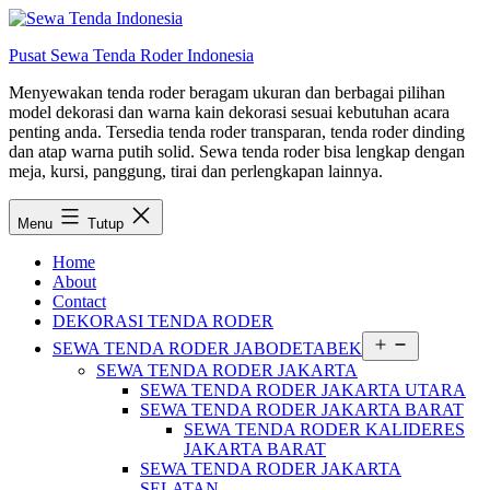
Lewati
ke
Pusat Sewa Tenda Roder Indonesia
konten
Menyewakan tenda roder beragam ukuran dan berbagai pilihan
model dekorasi dan warna kain dekorasi sesuai kebutuhan acara
penting anda. Tersedia tenda roder transparan, tenda roder dinding
dan atap warna putih solid. Sewa tenda roder bisa lengkap dengan
meja, kursi, panggung, tirai dan perlengkapan lainnya.
Menu
Tutup
Home
About
Contact
DEKORASI TENDA RODER
Buka
SEWA TENDA RODER JABODETABEK
menu
SEWA TENDA RODER JAKARTA
SEWA TENDA RODER JAKARTA UTARA
SEWA TENDA RODER JAKARTA BARAT
SEWA TENDA RODER KALIDERES
JAKARTA BARAT
SEWA TENDA RODER JAKARTA
SELATAN