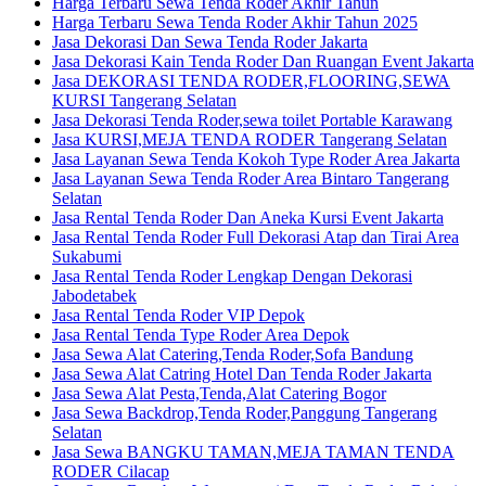
Harga Terbaru Sewa Tenda Roder Akhir Tahun
Harga Terbaru Sewa Tenda Roder Akhir Tahun 2025
Jasa Dekorasi Dan Sewa Tenda Roder Jakarta
Jasa Dekorasi Kain Tenda Roder Dan Ruangan Event Jakarta
Jasa DEKORASI TENDA RODER,FLOORING,SEWA
KURSI Tangerang Selatan
Jasa Dekorasi Tenda Roder,sewa toilet Portable Karawang
Jasa KURSI,MEJA TENDA RODER Tangerang Selatan
Jasa Layanan Sewa Tenda Kokoh Type Roder Area Jakarta
Jasa Layanan Sewa Tenda Roder Area Bintaro Tangerang
Selatan
Jasa Rental Tenda Roder Dan Aneka Kursi Event Jakarta
Jasa Rental Tenda Roder Full Dekorasi Atap dan Tirai Area
Sukabumi
Jasa Rental Tenda Roder Lengkap Dengan Dekorasi
Jabodetabek
Jasa Rental Tenda Roder VIP Depok
Jasa Rental Tenda Type Roder Area Depok
Jasa Sewa Alat Catering,Tenda Roder,Sofa Bandung
Jasa Sewa Alat Catring Hotel Dan Tenda Roder Jakarta
Jasa Sewa Alat Pesta,Tenda,Alat Catering Bogor
Jasa Sewa Backdrop,Tenda Roder,Panggung Tangerang
Selatan
Jasa Sewa BANGKU TAMAN,MEJA TAMAN TENDA
RODER Cilacap