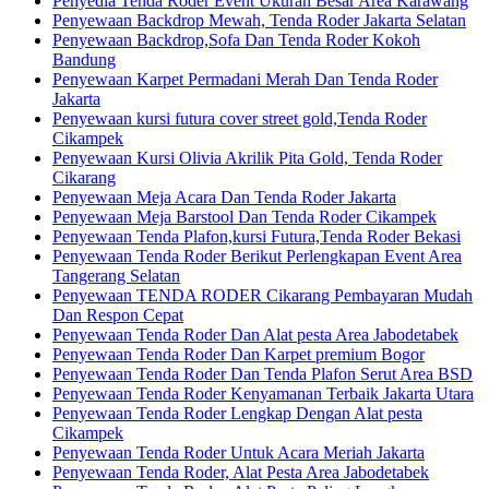
Penyedia Tenda Roder Event Ukuran Besar Area Karawang
Penyewaan Backdrop Mewah, Tenda Roder Jakarta Selatan
Penyewaan Backdrop,Sofa Dan Tenda Roder Kokoh
Bandung
Penyewaan Karpet Permadani Merah Dan Tenda Roder
Jakarta
Penyewaan kursi futura cover street gold,Tenda Roder
Cikampek
Penyewaan Kursi Olivia Akrilik Pita Gold, Tenda Roder
Cikarang
Penyewaan Meja Acara Dan Tenda Roder Jakarta
Penyewaan Meja Barstool Dan Tenda Roder Cikampek
Penyewaan Tenda Plafon,kursi Futura,Tenda Roder Bekasi
Penyewaan Tenda Roder Berikut Perlengkapan Event Area
Tangerang Selatan
Penyewaan TENDA RODER Cikarang Pembayaran Mudah
Dan Respon Cepat
Penyewaan Tenda Roder Dan Alat pesta Area Jabodetabek
Penyewaan Tenda Roder Dan Karpet premium Bogor
Penyewaan Tenda Roder Dan Tenda Plafon Serut Area BSD
Penyewaan Tenda Roder Kenyamanan Terbaik Jakarta Utara
Penyewaan Tenda Roder Lengkap Dengan Alat pesta
Cikampek
Penyewaan Tenda Roder Untuk Acara Meriah Jakarta
Penyewaan Tenda Roder, Alat Pesta Area Jabodetabek