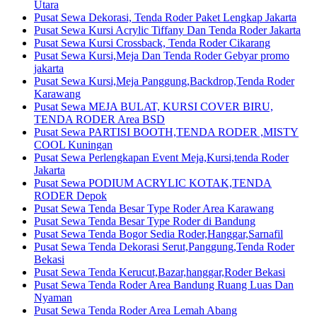
Utara
Pusat Sewa Dekorasi, Tenda Roder Paket Lengkap Jakarta
Pusat Sewa Kursi Acrylic Tiffany Dan Tenda Roder Jakarta
Pusat Sewa Kursi Crossback, Tenda Roder Cikarang
Pusat Sewa Kursi,Meja Dan Tenda Roder Gebyar promo
jakarta
Pusat Sewa Kursi,Meja Panggung,Backdrop,Tenda Roder
Karawang
Pusat Sewa MEJA BULAT, KURSI COVER BIRU,
TENDA RODER Area BSD
Pusat Sewa PARTISI BOOTH,TENDA RODER ,MISTY
COOL Kuningan
Pusat Sewa Perlengkapan Event Meja,Kursi,tenda Roder
Jakarta
Pusat Sewa PODIUM ACRYLIC KOTAK,TENDA
RODER Depok
Pusat Sewa Tenda Besar Type Roder Area Karawang
Pusat Sewa Tenda Besar Type Roder di Bandung
Pusat Sewa Tenda Bogor Sedia Roder,Hanggar,Sarnafil
Pusat Sewa Tenda Dekorasi Serut,Panggung,Tenda Roder
Bekasi
Pusat Sewa Tenda Kerucut,Bazar,hanggar,Roder Bekasi
Pusat Sewa Tenda Roder Area Bandung Ruang Luas Dan
Nyaman
Pusat Sewa Tenda Roder Area Lemah Abang