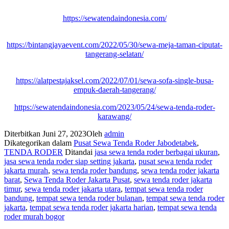
https://sewatendaindonesia.com/
https://bintangjayaevent.com/2022/05/30/sewa-meja-taman-ciputat-
tangerang-selatan/
https://alatpestajaksel.com/2022/07/01/sewa-sofa-single-busa-
empuk-daerah-tangerang/
https://sewatendaindonesia.com/2023/05/24/sewa-tenda-roder-
karawang/
Diterbitkan
Juni 27, 2023
Oleh
admin
Dikategorikan dalam
Pusat Sewa Tenda Roder Jabodetabek
,
TENDA RODER
Ditandai
jasa sewa tenda roder berbagai ukuran
,
jasa sewa tenda roder siap setting jakarta
,
pusat sewa tenda roder
jakarta murah
,
sewa tenda roder bandung
,
sewa tenda roder jakarta
barat
,
Sewa Tenda Roder Jakarta Pusat
,
sewa tenda roder jakarta
timur
,
sewa tenda roder jakarta utara
,
tempat sewa tenda roder
bandung
,
tempat sewa tenda roder bulanan
,
tempat sewa tenda roder
jakarta
,
tempat sewa tenda roder jakarta harian
,
tempat sewa tenda
roder murah bogor