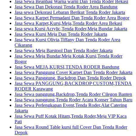
Jasa Sewa Beanbag Warna warni Dan Tenda Roder Bekasi
Jasa Sewa Dan Dekorasi Tenda Roder Area Bandung
Jasa sewa Dekorasi Lebaran Berikut Tenda Roder Jakarta
Jasa Sewa Karpet Permadani Dan Tenda Roder Area Bogor
Jasa Sewa Karpet,Kursi,Meja,Tenda Roder Area Bekasi
Jasa sewa Kursi Acrylic,Tenda Roder,Meja Bundar Jakarta
Jasa Sewa Kursi Meja Dan Tenda Roder Jakarta
Jasa Sewa Kursi Olivia,Tiffany Dan Tenda Roder Area
Cikarang
Jasa Sewa Meja Barstool Dan Tenda Roder Jakarta
Jasa Sewa Meja Bundar,Meja Kotak,Kursi,Tenda Roder
Bogor
Jasa Sewa MEJA,KURSI,TENDA RODER Bandung
Jasa Sewa Panggung Cover Karpet Dan Tenda Roder Jakarta
Jasa Sewa Panggung, Backdrop Dan Tenda Roder Depok
Jasa Sewa PANGGUNG,BACKDROP CUSTOM,TENDA
RODER Karawang
Jasa Sewa panggung,Backdrop,Tenda Roder Cilegon Banten
Jasa Sewa panggung,Tenda Roder Acara Konser Tahun Baru
Jasa Sewa Perlengkapan Event,Tenda Roder,Alat Catering
Jakarta
Jasa Sewa Puff Kotak Hitam,Tenda Roder,Meja VIP Kaca
Pati
Jasa Sewa Round Table kursi full Cover Dan Tenda Roder
Depok