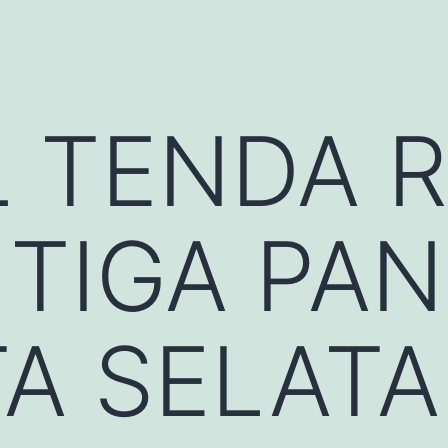
L TENDA 
 TIGA PA
A SELAT