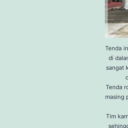
Tenda i
di dal
sangat 
Tenda r
masing 
Tim kam
sehing