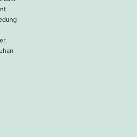
nt
gedung
er,
tuhan