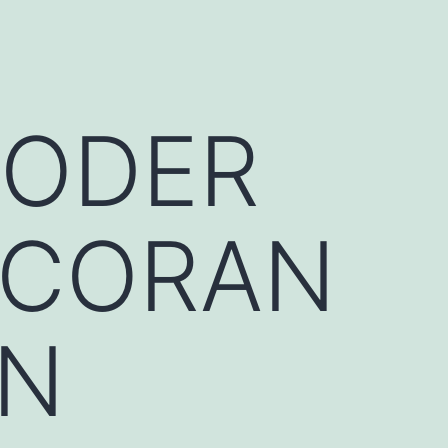
RODER
NCORAN
AN