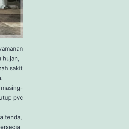
nyamanan
 hujan,
ah sakit
.
 masing-
utup pvc
a tenda,
ersedia