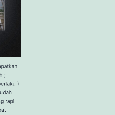
apatkan
h ;
erlaku )
mudah
g rapi
pat