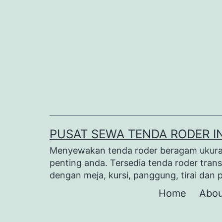
Lewati
ke
konten
PUSAT SEWA TENDA RODER I
Menyewakan tenda roder beragam ukuran 
penting anda. Tersedia tenda roder trans
dengan meja, kursi, panggung, tirai dan 
Home
Abou