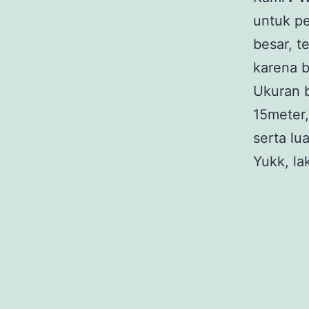
untuk p
besar, t
karena 
Ukuran b
15meter
serta lua
Yukk, la