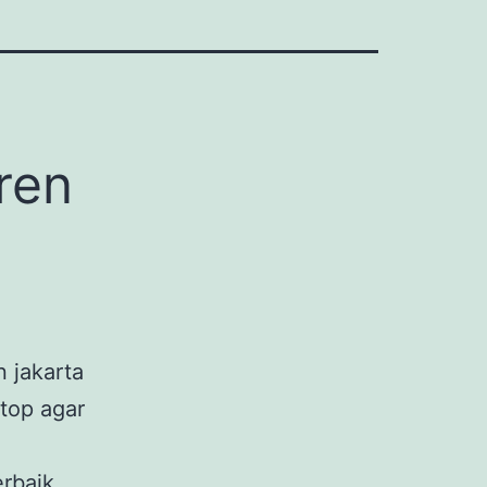
ren
n jakarta
top agar
rbaik