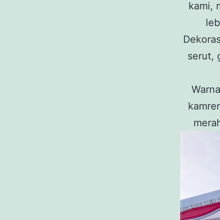
kami, 
leb
Dekoras
serut, 
Warna
kamren
merah,