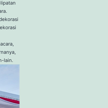
lipatan
ara.
dekorasi
dekorasi
acara,
rnanya,
n-lain.