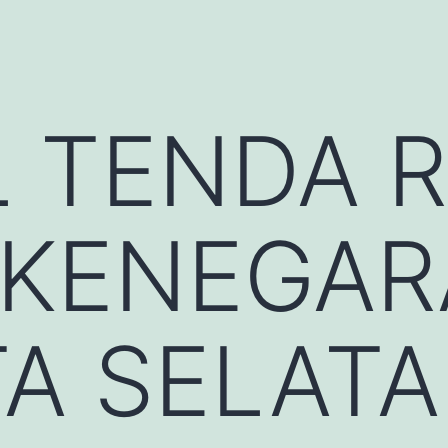
L TENDA 
 KENEGA
A SELAT