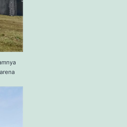
lamnya
arena
.