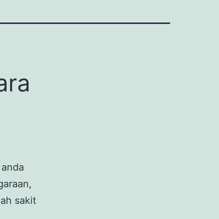
ara
k anda
garaan,
ah sakit