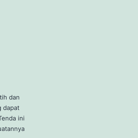
tih dan
g dapat
Tenda ini
muatannya