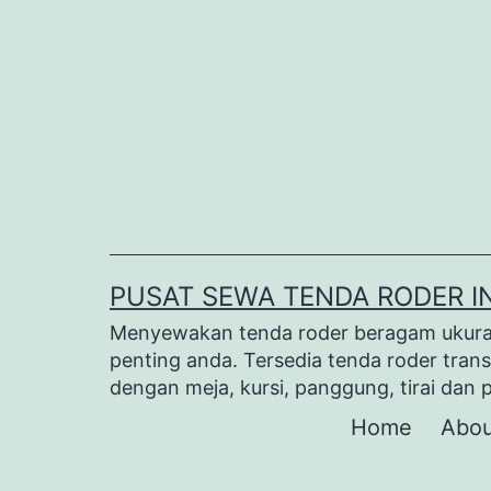
Lewati
ke
konten
PUSAT SEWA TENDA RODER I
Menyewakan tenda roder beragam ukuran 
penting anda. Tersedia tenda roder trans
dengan meja, kursi, panggung, tirai dan 
Home
Abou