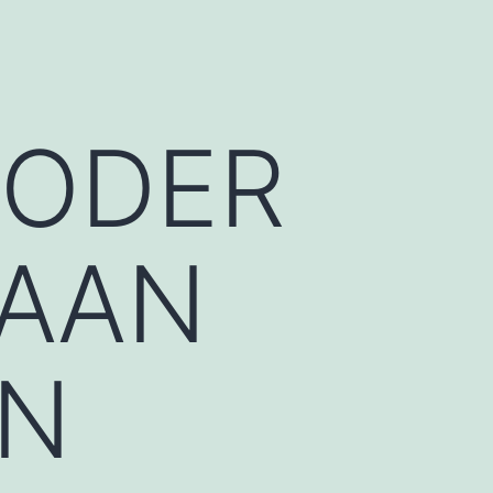
RODER
RAAN
AN