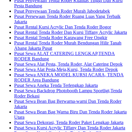
Pusat Penyewaan Tenda Roder Kualitas Tinggi Dan Kursi
Pesta Bandung
Pusat Penyewaan Tenda Roder Murah Jabodetabek
Pusat Persewaan Tenda Roder Ruang Luas Yang Terbaik
Jakarta
Pusat Rental Kursi Acrylic Dan Tenda Roder Bogor
Pusat Rental Tenda Roder Dan Kursi Tiffany Acrylic Jakarta
Pusat Rental Tenda Roder Karawang Free Ongkir
Pusat Rental Tenda Roder Murah Bendungan Hilir Tanah
Abang Jakarta Pusat
Pusat Sewa ALAT CATERING LENGKAP,TENDA
RODER Bandung
Pusat Sewa Alat Pesta, Tenda Roder, Alat Catering Depok
Pusat Sewa Alat Pesta,Meja,Kursi, Tenda Roder Depok
Pusat Sewa ANEKA MODEL KURSI ACARA, TENDA
RODER Area Bandung
Pusat Sewa Aneka Tenda Terlengkap Jakarta
Pusat Sewa Backdrop Photobooth Lampu Sportligt,Tenda
Roder Bekasi
Pusat Sewa Bean Bag Berwarna-warni Dan Tenda Roder
Jakarta
Pusat Sewa Bean Bag Warna Biru Dan Tenda Roder Jakarta
Utara
Pusat Sewa Dekorasi, Tenda Roder Paket Lengkap Jakarta
Pusat Sewa Kursi Acrylic Tiffany Dan Tenda Roder Jakarta