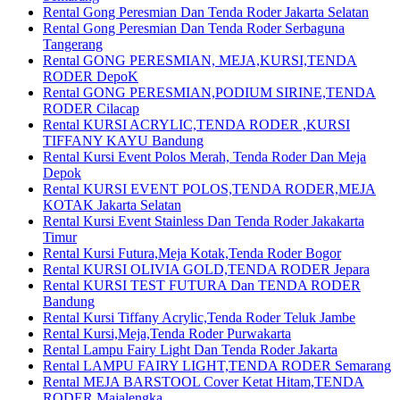
Rental Gong Peresmian Dan Tenda Roder Jakarta Selatan
Rental Gong Peresmian Dan Tenda Roder Serbaguna
Tangerang
Rental GONG PERESMIAN, MEJA,KURSI,TENDA
RODER DepoK
Rental GONG PERESMIAN,PODIUM SIRINE,TENDA
RODER Cilacap
Rental KURSI ACRYLIC,TENDA RODER ,KURSI
TIFFANY KAYU Bandung
Rental Kursi Event Polos Merah, Tenda Roder Dan Meja
Depok
Rental KURSI EVENT POLOS,TENDA RODER,MEJA
KOTAK Jakarta Selatan
Rental Kursi Event Stainless Dan Tenda Roder Jakakarta
Timur
Rental Kursi Futura,Meja Kotak,Tenda Roder Bogor
Rental KURSI OLIVIA GOLD,TENDA RODER Jepara
Rental KURSI TEST FUTURA Dan TENDA RODER
Bandung
Rental Kursi Tiffany Acrylic,Tenda Roder Teluk Jambe
Rental Kursi,Meja,Tenda Roder Purwakarta
Rental Lampu Fairy Light Dan Tenda Roder Jakarta
Rental LAMPU FAIRY LIGHT,TENDA RODER Semarang
Rental MEJA BARSTOOL Cover Ketat Hitam,TENDA
RODER Majalengka