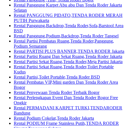
Rental Panggung Karpet Abu abu Dan Tenda Roder Jakarta
Selatan
Rental PANGGUNG PIDATO,TENDA RODER MERAH
PUTIH Purwakarta
Rental Panggung,Backdrop,Tenda Roder,Sofa,Barstool Area
BSD
Rental Panggung,Podium,Backdrop,Tenda Roder Tangsel
Rental Partisi Pembatas Ruang,Tenda Roder,Panggung,
Podium Semarang
Rental PARTISI PLUS BANNER,TENDA RODER Jakarta
Rental Partisi Ruang Dan Sekat Ruang,Tenda Roder Jakarta
Rental Partisi Sekat Ruang,Tenda Roder,Meja Partisi Jakarta
Rental Partisi Sekat Ruang,Tenda Roder,Toilet Portable
Kudus
Rental Partisi,Toilet Portable,Tenda Roder BSD
Rental Pembatas VIP,Mini garden Dan Tenda Roder Area
Bogor
Rental Penyewaan Tenda Roder Terbaik Bogor
Rental Perlengkapan Event Dan Tenda Roder Bogor Free
Ongkir
Rental PERMADANI KARPET TURKI,TENDARODER
Bandung
Rental Podium Cokelat,Tenda Roder Jakarta
Rental PODIUM Frame Stainless Putih,TENDA RODER