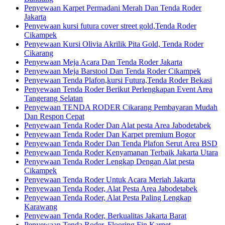
Penyewaan Karpet Permadani Merah Dan Tenda Roder
Jakarta
Penyewaan kursi futura cover street gold,Tenda Roder
Cikampek
Penyewaan Kursi Olivia Akrilik Pita Gold, Tenda Roder
Cikarang
Penyewaan Meja Acara Dan Tenda Roder Jakarta
Penyewaan Meja Barstool Dan Tenda Roder Cikampek
Penyewaan Tenda Plafon,kursi Futura,Tenda Roder Bekasi
Penyewaan Tenda Roder Berikut Perlengkapan Event Area
Tangerang Selatan
Penyewaan TENDA RODER Cikarang Pembayaran Mudah
Dan Respon Cepat
Penyewaan Tenda Roder Dan Alat pesta Area Jabodetabek
Penyewaan Tenda Roder Dan Karpet premium Bogor
Penyewaan Tenda Roder Dan Tenda Plafon Serut Area BSD
Penyewaan Tenda Roder Kenyamanan Terbaik Jakarta Utara
Penyewaan Tenda Roder Lengkap Dengan Alat pesta
Cikampek
Penyewaan Tenda Roder Untuk Acara Meriah Jakarta
Penyewaan Tenda Roder, Alat Pesta Area Jabodetabek
Penyewaan Tenda Roder, Alat Pesta Paling Lengkap
Karawang
Penyewaan Tenda Roder, Berkualitas Jakarta Barat
Penyewaan Tenda Roder, Flooring Fin,Karpet