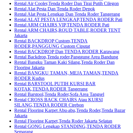
Rental Air Cooler,Tenda Roder Dan Tirai Putih Cilegon
Rental Alat Pesta Dan Tenda Roder Depok
Rental Alat Pesta Lengkap Dan Tenda Roder Tangerang
Rental ALAT PESTA LENGKAP,TENDA RODER Pati
Rental ARM CHAIRS VIP,TENDA RODER Pati
Rental ARM CHAIRS,ROUD TABLE,RODER TENT
Jakarta
Rental BACKDROP Custom,TENDA
RODER,PANGGUNG Custom Ciputat
Rental BACKDROP Dan TENDA RODER Karawang
Rental Backdrop,Tenda roder,Panggung Area Bandung
Rental Bangku Taman Kaki Silang,Tenda Roder Dan
Flooring Jakarta
Rental BANGKU TAMAN, MEJA TAMAN,TENDA
RODER Kudus
Rental BARSTOOL PUTIH KURSI BAR
KOTAK,TENDA RODER Tangerang
Rental Barstool,Tenda Roder,Sofa Area Tangsel
Rental CROSS BACK CHAIRS Atau KURSI
SILANG,TENDA RODER Cirebon
Rental Flooring Karpet Abu-abu,Tenda Roder,Tenda Bazar
Jakarta
Rental Flooring Karpet,Tenda Roder Jakarta Selatan
Rental GONG Lengkap STANDING,TENDA RODER
Semarang