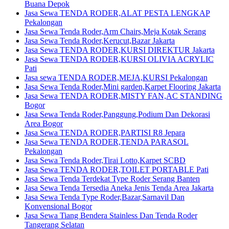
Buana Depok
Jasa Sewa TENDA RODER,ALAT PESTA LENGKAP
Pekalongan
Jasa Sewa Tenda Roder,Arm Chairs,Meja Kotak Serang
Jasa Sewa Tenda Roder,Kerucut,Bazar Jakarta
Jasa Sewa TENDA RODER,KURSI DIREKTUR Jakarta
Jasa Sewa TENDA RODER,KURSI OLIVIA ACRYLIC
Pati
Jasa sewa TENDA RODER,MEJA,KURSI Pekalongan
Jasa Sewa Tenda Roder,Mini garden,Karpet Flooring Jakarta
Jasa Sewa TENDA RODER,MISTY FAN,AC STANDING
Bogor
Jasa Sewa Tenda Roder,Panggung,Podium Dan Dekorasi
Area Bogor
Jasa Sewa TENDA RODER,PARTISI R8 Jepara
Jasa Sewa TENDA RODER,TENDA PARASOL
Pekalongan
Jasa Sewa Tenda Roder,Tirai Lotto,Karpet SCBD
Jasa Sewa TENDA RODER,TOILET PORTABLE Pati
Jasa Sewa Tenda Terdekat Type Roder Serang Banten
Jasa Sewa Tenda Tersedia Aneka Jenis Tenda Area Jakarta
Jasa Sewa Tenda Type Roder,Bazar,Sarnavil Dan
Konvensional Bogor
Jasa Sewa Tiang Bendera Stainless Dan Tenda Roder
Tangerang Selatan