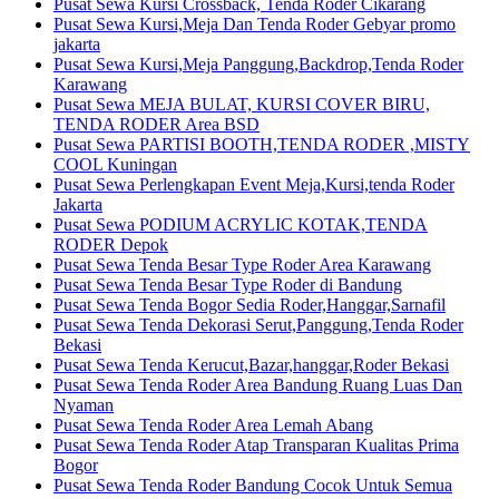
Pusat Sewa Kursi Crossback, Tenda Roder Cikarang
Pusat Sewa Kursi,Meja Dan Tenda Roder Gebyar promo
jakarta
Pusat Sewa Kursi,Meja Panggung,Backdrop,Tenda Roder
Karawang
Pusat Sewa MEJA BULAT, KURSI COVER BIRU,
TENDA RODER Area BSD
Pusat Sewa PARTISI BOOTH,TENDA RODER ,MISTY
COOL Kuningan
Pusat Sewa Perlengkapan Event Meja,Kursi,tenda Roder
Jakarta
Pusat Sewa PODIUM ACRYLIC KOTAK,TENDA
RODER Depok
Pusat Sewa Tenda Besar Type Roder Area Karawang
Pusat Sewa Tenda Besar Type Roder di Bandung
Pusat Sewa Tenda Bogor Sedia Roder,Hanggar,Sarnafil
Pusat Sewa Tenda Dekorasi Serut,Panggung,Tenda Roder
Bekasi
Pusat Sewa Tenda Kerucut,Bazar,hanggar,Roder Bekasi
Pusat Sewa Tenda Roder Area Bandung Ruang Luas Dan
Nyaman
Pusat Sewa Tenda Roder Area Lemah Abang
Pusat Sewa Tenda Roder Atap Transparan Kualitas Prima
Bogor
Pusat Sewa Tenda Roder Bandung Cocok Untuk Semua