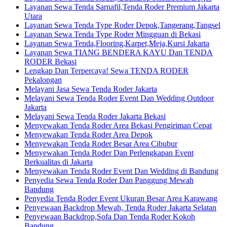
Layanan Sewa Tenda Sarnafil,Tenda Roder Premium Jakarta
Utara
Layanan Sewa Tenda Type Roder Depok,Tangerang,Tangsel
Layanan Sewa Tenda Type Roder Mingguan di Bekasi
Layanan Sewa Tenda,Flooring,Karpet,Meja,Kursi Jakarta
Layanan Sewa TIANG BENDERA KAYU Dan TENDA
RODER Bekasi
Lengkap Dan Terpercaya! Sewa TENDA RODER
Pekalongan
Melayani Jasa Sewa Tenda Roder Jakarta
Melayani Sewa Tenda Roder Event Dan Wedding Outdoor
Jakarta
Melayani Sewa Tenda Roder Jakarta Bekasi
Menyewakan Tenda Roder Area Bekasi Pengiriman Cepat
Menyewakan Tenda Roder Area Depok
Menyewakan Tenda Roder Besar Area Cibubur
Menyewakan Tenda Roder Dan Perlengkapan Event
Berkualitas di Jakarta
Menyewakan Tenda Roder Event Dan Wedding di Bandung
Penyedia Sewa Tenda Roder Dan Panggung Mewah
Bandung
Penyedia Tenda Roder Event Ukuran Besar Area Karawang
Penyewaan Backdrop Mewah, Tenda Roder Jakarta Selatan
Penyewaan Backdrop,Sofa Dan Tenda Roder Kokoh
Bandung