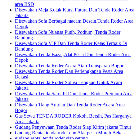
area BSD
Disewakan Meja Kotak,Kursi Futura Dan Tenda Roder Area
Jakarta
Disewakan Sofa Berbagai macam Desain,Tenda Roder Area
Depok
Disewakan Sofa Nuansa Putih, Podium, Tenda Roder
Bandung
Disewakan Sofa VIP Dan Tenda Roder Kelas Terbaik Di
Bandung
Disewakan Tenda Bazar,Alat Pesta Dan Tenda Roder Area
Depok
Disewakan Tenda Roder Acara Atap Transparan Bogor
Disewakan Tenda Roder Dan Perlengkapan Pesta Area
Bekasi
Disewakan Tenda Roder Solusi Lengkap Untuk Acara
Jakarta
Disewakan Tenda Sarnafil Dan Tenda Roder Premium Area
Jakarta
Disewakan Tiang Antrian Dan Tenda Roder Acara Area
Bogor
Gas Sewa TENDA RODER Kokoh, Bersih, Pas Harganya
Area Jakarta
Gudang Penyewaan Tenda Roder Siap Kirim jakarta Timur
Gudang Rental tenda roder dan Alat pesta Murah Bekasi
gudang rental tenda roder siap setting