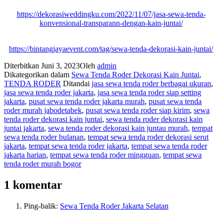
https://dekorasiweddingku.com/2022/11/07/jasa-sewa-tenda-
konvensional-transparann-dengan-kain-juntai/
https://bintangjayaevent.com/tag/sewa-tenda-dekorasi-kain-juntai/
Diterbitkan
Juni 3, 2023
Oleh
admin
Dikategorikan dalam
Sewa Tenda Roder Dekorasi Kain Juntai
,
TENDA RODER
Ditandai
jasa sewa tenda roder berbagai ukuran
,
jasa sewa tenda roder jakarta
,
jasa sewa tenda roder siap setting
jakarta
,
pusat sewa tenda roder jakarta murah
,
pusat sewa tenda
roder murah jabodetabek
,
pusat sewa tenda roder siap kirim
,
sewa
tenda roder dekorasi kain juntai
,
sewa tenda roder dekorasi kain
juntai jakarta
,
sewa tenda roder dekorasi kain juntau murah
,
tempat
sewa tenda roder bulanan
,
tempat sewa tenda roder dekorasi serut
jakarta
,
tempat sewa tenda roder jakarta
,
tempat sewa tenda roder
jakarta harian
,
tempat sewa tenda roder mingguan
,
tempat sewa
tenda roder murah bogor
1 komentar
Ping-balik:
Sewa Tenda Roder Jakarta Selatan