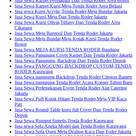
Jasa Sewa Karpet Permadani Dan Tenda Roder Area Bogor
Jasa Sewa Karpet,Kursi,Meja,Tenda Roder Area Bekasi
Jasa sewa Kursi Acrylic,Tenda Roder,Meja Bundar Jakarta
Jasa Sewa Kursi Meja Dan Tenda Roder Jakarta
Jasa Sewa Kursi Olivia,Tiffany Dan Tenda Roder Area
Cikarang
Jasa Sewa Meja Barstool Dan Tenda Roder Jakarta
Jasa Sewa Meja Bundar,Meja Kotak,Kursi,Tenda Roder
Bogor
Jasa Sewa MEJA,KURSI,TENDA RODER Bandung
Jasa Sewa Panggung Cover Karpet Dan Tenda Roder Jakarta
Jasa Sewa Panggung, Backdrop Dan Tenda Roder Depok
Jasa Sewa PANGGUNG,BACKDROP CUSTOM,TENDA
RODER Karawang
Jasa Sewa panggung,Backdrop,Tenda Roder Cilegon Banten
Jasa Sewa panggung,Tenda Roder Acara Konser Tahun Baru
Jasa Sewa Perlengkapan Event,Tenda Roder,Alat Catering
Jakarta
Jasa Sewa Puff Kotak Hitam,Tenda Roder,Meja VIP Kaca
Pati
Jasa Sewa Round Table kursi full Cover Dan Tenda Roder
Depok
Jasa Sewa Rumput Sintetis,Tenda Roder Karawang
Jasa sewa Sofa Aneka Model dan Tenda Roder Karawang
Jasa Sewa Sofa Quen Meja Dealing Kaca Dan Toder Jakarta