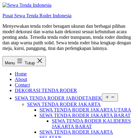
Lewati
ke
Pusat Sewa Tenda Roder Indonesia
konten
Menyewakan tenda roder beragam ukuran dan berbagai pilihan
model dekorasi dan warna kain dekorasi sesuai kebutuhan acara
penting anda. Tersedia tenda roder transparan, tenda roder dinding
dan atap warna putih solid. Sewa tenda roder bisa lengkap dengan
meja, kursi, panggung, tirai dan perlengkapan lainnya.
Menu
Tutup
Home
About
Contact
DEKORASI TENDA RODER
Buka
SEWA TENDA RODER JABODETABEK
menu
SEWA TENDA RODER JAKARTA
SEWA TENDA RODER JAKARTA UTARA
SEWA TENDA RODER JAKARTA BARAT
SEWA TENDA RODER KALIDERES
JAKARTA BARAT
SEWA TENDA RODER JAKARTA
SELATAN