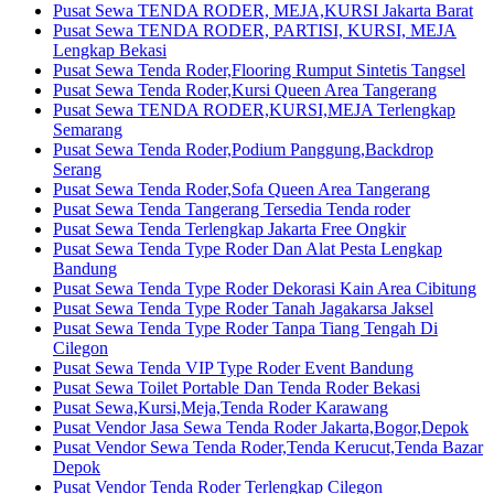
Pusat Sewa TENDA RODER, MEJA,KURSI Jakarta Barat
Pusat Sewa TENDA RODER, PARTISI, KURSI, MEJA
Lengkap Bekasi
Pusat Sewa Tenda Roder,Flooring Rumput Sintetis Tangsel
Pusat Sewa Tenda Roder,Kursi Queen Area Tangerang
Pusat Sewa TENDA RODER,KURSI,MEJA Terlengkap
Semarang
Pusat Sewa Tenda Roder,Podium Panggung,Backdrop
Serang
Pusat Sewa Tenda Roder,Sofa Queen Area Tangerang
Pusat Sewa Tenda Tangerang Tersedia Tenda roder
Pusat Sewa Tenda Terlengkap Jakarta Free Ongkir
Pusat Sewa Tenda Type Roder Dan Alat Pesta Lengkap
Bandung
Pusat Sewa Tenda Type Roder Dekorasi Kain Area Cibitung
Pusat Sewa Tenda Type Roder Tanah Jagakarsa Jaksel
Pusat Sewa Tenda Type Roder Tanpa Tiang Tengah Di
Cilegon
Pusat Sewa Tenda VIP Type Roder Event Bandung
Pusat Sewa Toilet Portable Dan Tenda Roder Bekasi
Pusat Sewa,Kursi,Meja,Tenda Roder Karawang
Pusat Vendor Jasa Sewa Tenda Roder Jakarta,Bogor,Depok
Pusat Vendor Sewa Tenda Roder,Tenda Kerucut,Tenda Bazar
Depok
Pusat Vendor Tenda Roder Terlengkap Cilegon